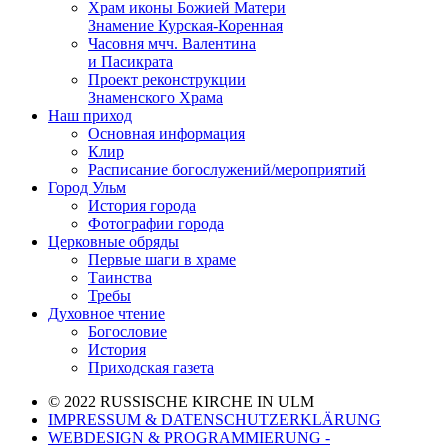
Храм иконы Божией Матери
Знамение Курская-Коренная
Часовня мчч. Валентина
и Пасикрата
Проект реконструкции
Знаменского Храма
Наш приход
Основная информация
Клир
Расписание богослужений/мероприятий
Город Ульм
История города
Фотографии города
Церковные обряды
Первые шаги в храме
Таинства
Требы
Духовное чтение
Богословие
История
Приходская газета
© 2022 RUSSISCHE KIRCHE IN ULM
IMPRESSUM & DATENSCHUTZERKLÄRUNG
WEBDESIGN & PROGRAMMIERUNG -