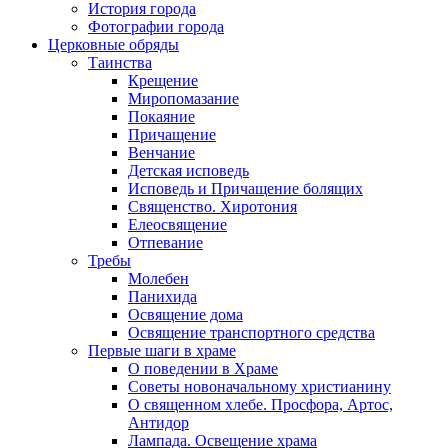
История города
Фотографии города
Церковные обряды
Таинства
Крещение
Миропомазание
Покаяние
Причащение
Венчание
Детская исповедь
Исповедь и Причащение болящих
Священство. Хиротония
Елеосвящение
Отпевание
Требы
Молебен
Панихида
Освящение дома
Освящение транспортного средства
Первые шаги в храме
О поведении в Храме
Советы новоначальному христианину
О священном хлебе. Просфора, Артос,
Антидор
Лампада. Освещение храма