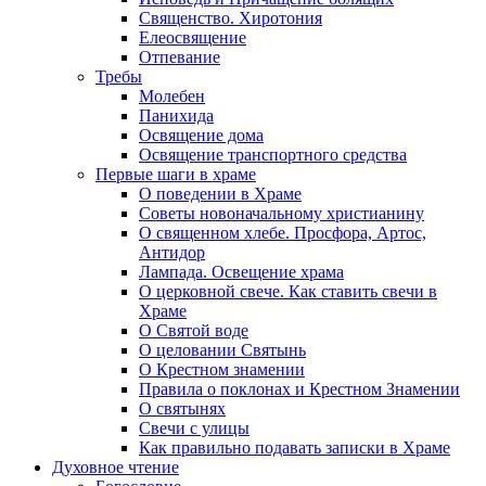
Священство. Хиротония
Елеосвящение
Отпевание
Требы
Молебен
Панихида
Освящение дома
Освящение транспортного средства
Первые шаги в храме
О поведении в Храме
Советы новоначальному христианину
О священном хлебе. Просфора, Артос,
Антидор
Лампада. Освещение храма
О церковной свече. Как ставить свечи в
Храме
О Святой воде
О целовании Святынь
О Крестном знамении
Правила о поклонах и Крестном Знамении
О святынях
Свечи с улицы
Как правильно подавать записки в Храме
Духовное чтение