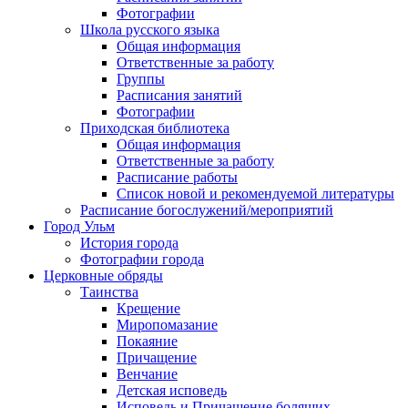
Фотографии
Школа русского языка
Общая информация
Ответственные за работу
Группы
Расписания занятий
Фотографии
Приходская библиотека
Общая информация
Ответственные за работу
Расписание работы
Список новой и рекомендуемой литературы
Расписание богослужений/мероприятий
Город Ульм
История города
Фотографии города
Церковные обряды
Таинства
Крещение
Миропомазание
Покаяние
Причащение
Венчание
Детская исповедь
Исповедь и Причащение болящих