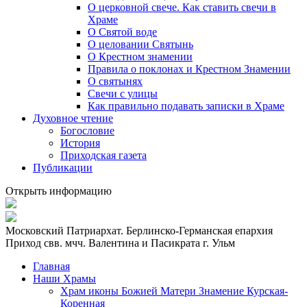
О церковной свече. Как ставить свечи в
Храме
О Святой воде
О целовании Святынь
О Крестном знамении
Правила о поклонах и Крестном Знамении
О святынях
Свечи с улицы
Как правильно подавать записки в Храме
Духовное чтение
Богословие
История
Приходская газета
Публикации
Открыть информацию
Московский Патриархат. Берлинско-Германская епархия
Приход свв. мчч. Валентина и Пасикрата г. Ульм
Главная
Наши Храмы
Храм иконы Божией Матери Знамение Курская-
Коренная