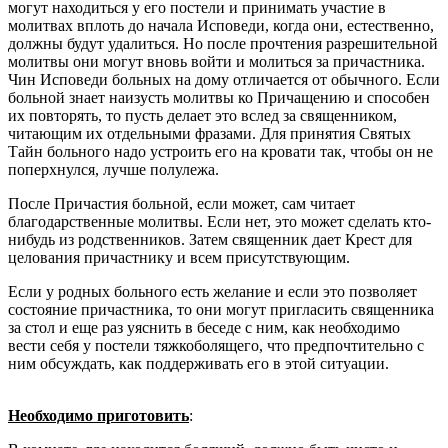
могут находиться у его постели и принимать участие в
молитвах вплоть до начала Исповеди, когда они, естественно,
должны будут удалиться. Но после прочтения разрешительной
молитвы они могут вновь войти и молиться за причастника.
Чин Исповеди больных на дому отличается от обычного. Если
больной знает наизусть молитвы ко Причащению и способен
их повторять, то пусть делает это вслед за священником,
читающим их отдельными фразами. Для принятия Святых
Тайн больного надо устроить его на кровати так, чтобы он не
поперхнулся, лучше полулежа.
После Причастия больной, если может, сам читает
благодарственные молитвы. Если нет, это может сделать кто-
нибудь из родственников. Затем священник дает Крест для
целования причастнику и всем присутствующим.
Если у родных больного есть желание и если это позволяет
состояние причастника, то они могут пригласить священника
за стол и еще раз уяснить в беседе с ним, как необходимо
вести себя у постели тяжкоболящего, что предпочтительно с
ним обсуждать, как поддерживать его в этой ситуации.
Необходимо приготовить
: