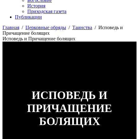
Богословие
История
Приходская газета
Публикации
Главная
/
Церковные обряды
/
Таинства
/
Исповедь и
Причащение болящих
Исповедь и Причащение болящих
ИСПОВЕДЬ И
ПРИЧАЩЕНИЕ
БОЛЯЩИХ