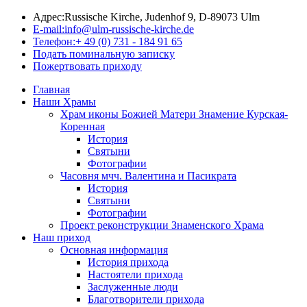
Адрес:
Russische Kirche, Judenhof 9, D-89073 Ulm
E-mail:
info@ulm-russische-kirche.de
Телефон:
+ 49 (0) 731 - 184 91 65
Подать поминальную записку
Пожертвовать приходу
Главная
Наши Храмы
Храм иконы Божией Матери Знамение Курская-
Коренная
История
Святыни
Фотографии
Часовня мчч. Валентина и Пасикрата
История
Святыни
Фотографии
Проект реконструкции Знаменского Храма
Наш приход
Основная информация
История прихода
Настоятели прихода
Заслуженные люди
Благотворители прихода