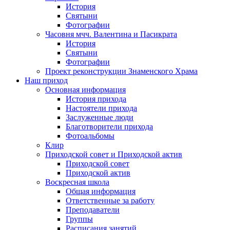
История
Святыни
Фотографии
Часовня мчч. Валентина и Пасикрата
История
Святыни
Фотографии
Проект реконструкции Знаменского Храма
Наш приход
Основная информация
История прихода
Настоятели прихода
Заслуженные люди
Благотворители прихода
Фотоальбомы
Клир
Приходской совет и Приходской актив
Приходской совет
Приходской актив
Воскресная школа
Общая информация
Ответственные за работу
Преподаватели
Группы
Расписания занятий