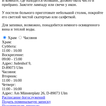
В комнате, где находится боляший, должно быть чисто и
прибрано. Зажгите лампаду или свечи у икон.
У постели больного приготовьте небольшой столик, покройте
его светлой чистой скатертью или салфеткой.
Для запивки, возможно, понадобится немного освященного
вина и теплой воды.
Храм
Часовня
Храм:
Суббота:
11:00 - 16:00
Воскресение:
09:00 - 15:00
Адрес: Judenhof 9,
D-89073 Ulm
Часовня:
Вторник:
11:00 - 16:00
Четверг:
11:00 - 16:00
Адрес: Am Münsterplatz 26, D-89073 Ulm
Расписание богослужений
Подать поминальную записку
Пожертвовать приходу