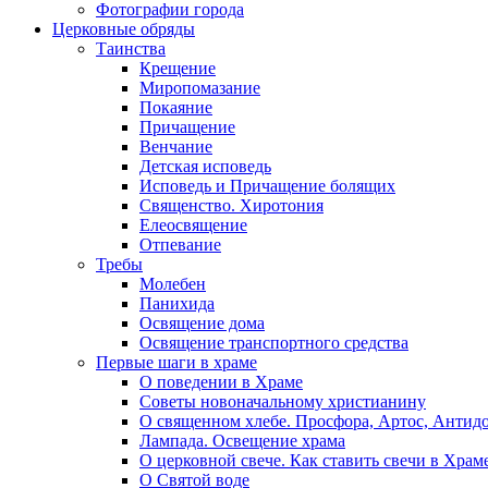
Фотографии города
Церковные обряды
Таинства
Крещение
Миропомазание
Покаяние
Причащение
Венчание
Детская исповедь
Исповедь и Причащение болящих
Священство. Хиротония
Елеосвящение
Отпевание
Требы
Молебен
Панихида
Освящение дома
Освящение транспортного средства
Первые шаги в храме
О поведении в Храме
Советы новоначальному христианину
О священном хлебе. Просфора, Артос, Антид
Лампада. Освещение храма
О церковной свече. Как ставить свечи в Храм
О Святой воде