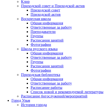
Клир
Приходской совет и Приходской актив
Приходской совет
Приходской актив
Воскресная школа
Общая информация
Ответственные за работу
Преподаватели
Группы
Расписания занятий
Фотографии
Школа русского языка
Общая информация
Ответственные за работу
Группы
Расписания занятий
Фотографии
Приходская библиотека
Общая информация
Ответственные за работу
Расписание работы
Список новой и рекомендуемой литературы
Расписание богослужений/мероприятий
Город Ульм
История города