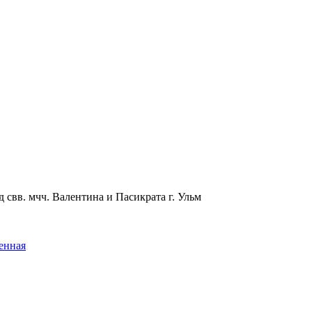
 свв. мчч. Валентина и Пасикрата г. Ульм
енная