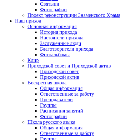
Святыни
Фотографии
Проект реконструкции Знаменского Храма
Наш приход
Основная информация
История прихода
Настоятели прихода
Заслуженные люди
Благотворители прихода
Фотоальбомы
Клир
Приходской совет и Приходской актив
Приходской совет
Приходской актив
Воскресная школа
Общая информация
Ответственные за работу
Преподаватели
Группы
Расписания занятий
Фотографии
Школа русского языка
Общая информация
Ответственные за работу
Группы