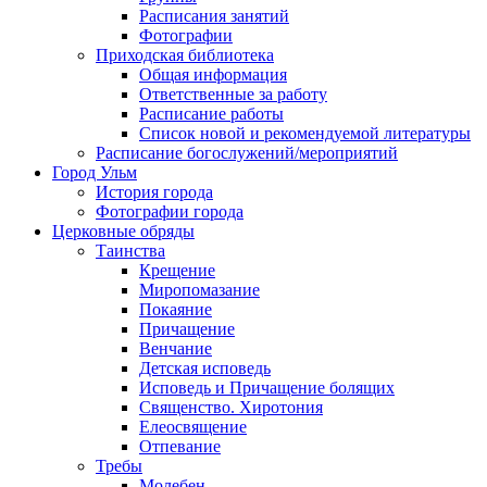
Расписания занятий
Фотографии
Приходская библиотека
Общая информация
Ответственные за работу
Расписание работы
Список новой и рекомендуемой литературы
Расписание богослужений/мероприятий
Город Ульм
История города
Фотографии города
Церковные обряды
Таинства
Крещение
Миропомазание
Покаяние
Причащение
Венчание
Детская исповедь
Исповедь и Причащение болящих
Священство. Хиротония
Елеосвящение
Отпевание
Требы
Молебен