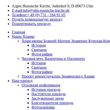
Адрес:
Russische Kirche, Judenhof 9, D-89073 Ulm
E-mail:
info@ulm-russische-kirche.de
Телефон:
+ 49 (0) 731 - 184 91 65
Подать поминальную записку
Пожертвовать приходу
Главная
Наши Храмы
Храм иконы Божией Матери Знамение Курская-Кор
История
Святыни
Фотографии
Часовня мчч. Валентина и Пасикрата
История
Святыни
Фотографии
Проект реконструкции Знаменского Храма
Наш приход
Основная информация
История прихода
Настоятели прихода
Заслуженные люди
Благотворители прихода
Фотоальбомы