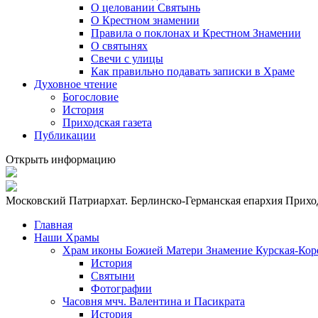
О целовании Святынь
О Крестном знамении
Правила о поклонах и Крестном Знамении
О святынях
Свечи с улицы
Как правильно подавать записки в Храме
Духовное чтение
Богословие
История
Приходская газета
Публикации
Открыть информацию
Московский Патриархат. Берлинско-Германская епархия
Приход
Главная
Наши Храмы
Храм иконы Божией Матери Знамение Курская-Кор
История
Святыни
Фотографии
Часовня мчч. Валентина и Пасикрата
История