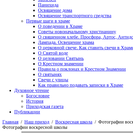
Панихида
Освящение дома
Освящение транспортного средства
Первые шаги в храме
О поведении в Храме
Советы новоначальному христианину
О священном хлебе. Просфора, Артос, Антид
Лампада. Освещение храма
О церковной свече. Как ставить свечи в Храм
О Святой воде
О целовании Святынь
О Крестном знамении
Правила о поклонах и Крестном Знамении
О святынях
Свечи с улицы
Как правильно подавать записки в Храме
Духовное чтение
Богословие
История
Приходская газета
Публикации
Главная
/
Наш приход
/
Воскресная школа
/
Фотографии вос
Фотографии воскресной школы