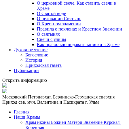
О церковной свече. Как ставить свечи в
Храме
О Святой воде
О целовании Святынь
О Крестном знамении
Правила о поклонах и Крестном Знамении
О святынях
Свечи с улицы
Как правильно подавать записки в Храме
Духовное чтение
Богословие
История
Приходская газета
Публикации
Открыть информацию
Московский Патриархат. Берлинско-Германская епархия
Приход свв. мчч. Валентина и Пасикрата г. Ульм
Главная
Наши Храмы
Храм иконы Божией Матери Знамение Курская-
Коренная