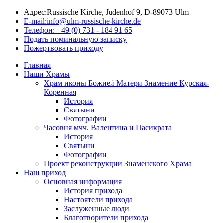
Адрес:
Russische Kirche, Judenhof 9, D-89073 Ulm
E-mail:
info@ulm-russische-kirche.de
Телефон:
+ 49 (0) 731 - 184 91 65
Подать поминальную записку
Пожертвовать приходу
Главная
Наши Храмы
Храм иконы Божией Матери Знамение Курская-
Коренная
История
Святыни
Фотографии
Часовня мчч. Валентина и Пасикрата
История
Святыни
Фотографии
Проект реконструкции Знаменского Храма
Наш приход
Основная информация
История прихода
Настоятели прихода
Заслуженные люди
Благотворители прихода