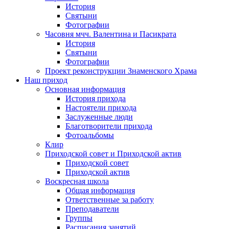
История
Святыни
Фотографии
Часовня мчч. Валентина и Пасикрата
История
Святыни
Фотографии
Проект реконструкции Знаменского Храма
Наш приход
Основная информация
История прихода
Настоятели прихода
Заслуженные люди
Благотворители прихода
Фотоальбомы
Клир
Приходской совет и Приходской актив
Приходской совет
Приходской актив
Воскресная школа
Общая информация
Ответственные за работу
Преподаватели
Группы
Расписания занятий