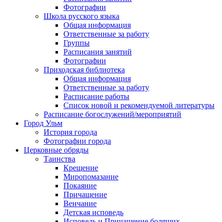
Фотографии
Школа русского языка
Общая информация
Ответственные за работу
Группы
Расписания занятий
Фотографии
Приходская библиотека
Общая информация
Ответственные за работу
Расписание работы
Список новой и рекомендуемой литературы
Расписание богослужений/мероприятий
Город Ульм
История города
Фотографии города
Церковные обряды
Таинства
Крещение
Миропомазание
Покаяние
Причащение
Венчание
Детская исповедь
Исповедь и Причащение болящих