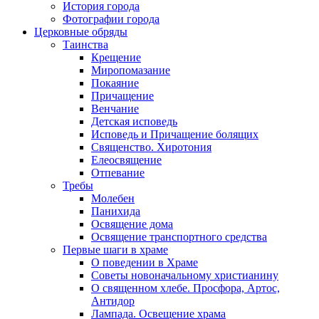
История города
Фотографии города
Церковные обряды
Таинства
Крещение
Миропомазание
Покаяние
Причащение
Венчание
Детская исповедь
Исповедь и Причащение болящих
Священство. Хиротония
Елеосвящение
Отпевание
Требы
Молебен
Панихида
Освящение дома
Освящение транспортного средства
Первые шаги в храме
О поведении в Храме
Советы новоначальному христианину
О священном хлебе. Просфора, Артос,
Антидор
Лампада. Освещение храма