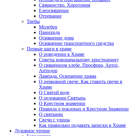
Священство. Хиротония
Елеосвящение
Отпевание
Требы
Молебен
Панихида
Освящение дома
Освящение транспортного средства
Первые шаги в храме
О поведении в Храме
Советы новоначальному христианину
О священном хлебе. Просфора, Артос,
Антидор
Лампада. Освещение храма
О церковной свече. Как ставить свечи в
Храме
О Святой воде
О целовании Святынь
О Крестном знамении
Правила о поклонах и Крестном Знамении
О святынях
Свечи с улицы
Как правильно подавать записки в Храме
Духовное чтение