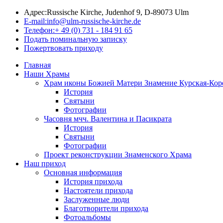
Адрес:
Russische Kirche, Judenhof 9, D-89073 Ulm
E-mail:
info@ulm-russische-kirche.de
Телефон:
+ 49 (0) 731 - 184 91 65
Подать поминальную записку
Пожертвовать приходу
Главная
Наши Храмы
Храм иконы Божией Матери Знамение Курская-Кор
История
Святыни
Фотографии
Часовня мчч. Валентина и Пасикрата
История
Святыни
Фотографии
Проект реконструкции Знаменского Храма
Наш приход
Основная информация
История прихода
Настоятели прихода
Заслуженные люди
Благотворители прихода
Фотоальбомы