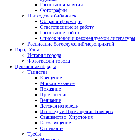
Расписания занятий
Фотографии
Приходская библиотека
Общая информация
Ответственные за работу
Расписание работы
Список новой и рекомендуемой литературы
Расписание богослужений/мероприятий
Город Ульм
История города
Фотографии города
Церковные обряды
Таинства
Крещение
Миропомазание
Покаяние
Причащение
Венчание
Детская исповедь
Исповедь и Причащение болящих
Священство. Хиротония
Елеосвящение
Отпевание
Требы
Молебен