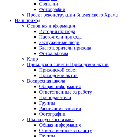
Святыни
Фотографии
Проект реконструкции Знаменского Храма
Наш приход
Основная информация
История прихода
Настоятели прихода
Заслуженные люди
Благотворители прихода
Фотоальбомы
Клир
Приходской совет и Приходской актив
Приходской совет
Приходской актив
Воскресная школа
Общая информация
Ответственные за работу
Преподаватели
Группы
Расписания занятий
Фотографии
Школа русского языка
Общая информация
Ответственные за работу
Группы