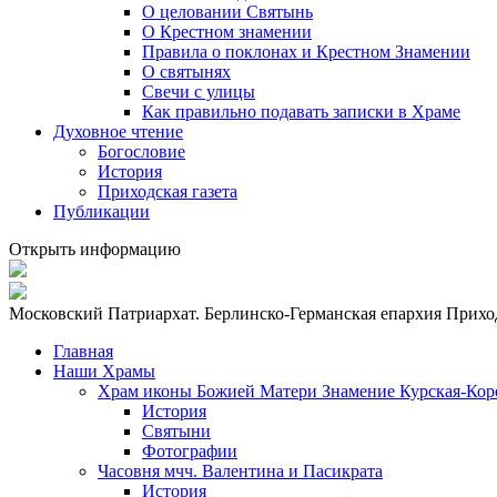
О целовании Святынь
О Крестном знамении
Правила о поклонах и Крестном Знамении
О святынях
Свечи с улицы
Как правильно подавать записки в Храме
Духовное чтение
Богословие
История
Приходская газета
Публикации
Открыть информацию
Московский Патриархат. Берлинско-Германская епархия
Приход
Главная
Наши Храмы
Храм иконы Божией Матери Знамение Курская-Кор
История
Святыни
Фотографии
Часовня мчч. Валентина и Пасикрата
История