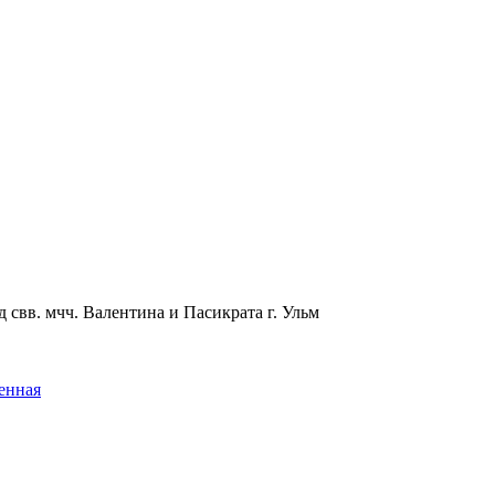
 свв. мчч. Валентина и Пасикрата г. Ульм
енная