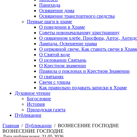
Панихида
Освящение дома
Освящение транспортного средства
Первые шаги в храме
О поведении в Храме
Советы новоначальному христианину
О священном хлебе. Просфора, Артос, Антид
Лампада. Освещение храма
О церковной свече. Как ставить свечи в Храм
О Святой воде
О целовании Святынь
О Крестном знамении
Правила о поклонах и Крестном Знамении
О святынях
Свечи с улицы
Как правильно подавать записки в Храме
Духовное чтение
Богословие
История
Приходская газета
Публикации
Главная
/
Публикации
/
ВОЗНЕСЕНИЕ ГОСПОДНЕ
ВОЗНЕСЕНИЕ ГОСПОДНЕ
Дата публикации: 21.05.2026