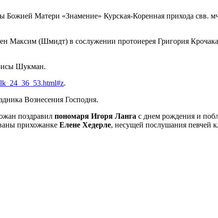
ы Божией Матери «Знамение» Курская-Коренная прихода свв. мчч
мен Максим (Шмидт) в сослужении протоиерея Григория Крочака
арисы Шукман.
/z_lk_24_36_53.html#z
.
здника Вознесения Господня.
хожан поздравил
пономаря Игоря Ланга
с днем рождения и побл
ованы прихожанке
Елене Хедерле
, несущей послушания певчей к