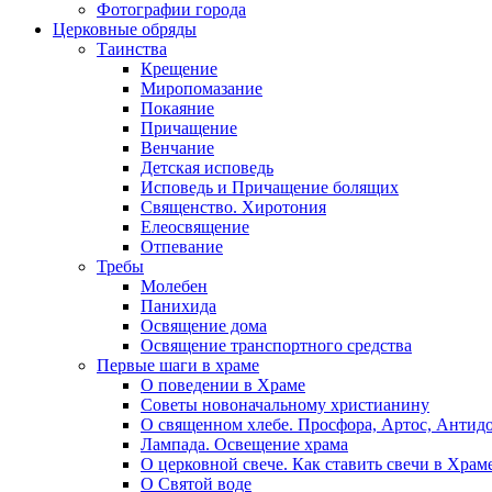
Фотографии города
Церковные обряды
Таинства
Крещение
Миропомазание
Покаяние
Причащение
Венчание
Детская исповедь
Исповедь и Причащение болящих
Священство. Хиротония
Елеосвящение
Отпевание
Требы
Молебен
Панихида
Освящение дома
Освящение транспортного средства
Первые шаги в храме
О поведении в Храме
Советы новоначальному христианину
О священном хлебе. Просфора, Артос, Антид
Лампада. Освещение храма
О церковной свече. Как ставить свечи в Храм
О Святой воде