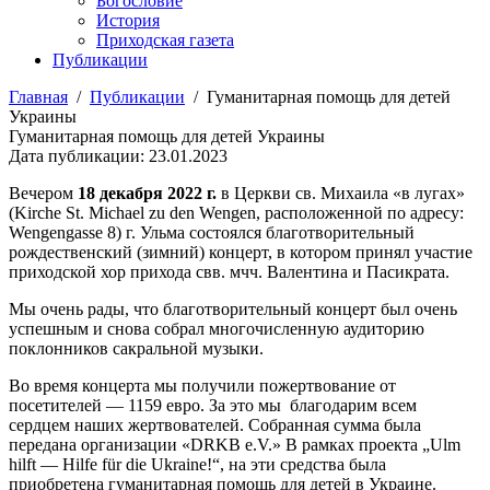
Богословие
История
Приходская газета
Публикации
Главная
/
Публикации
/
Гуманитарная помощь для детей
Украины
Гуманитарная помощь для детей Украины
Дата публикации: 23.01.2023
Вечером
18 декабря 2022 г.
в Церкви св. Михаила «в лугах»
(Kirche St. Michael zu den Wengen, расположенной по адресу:
Wengengasse 8) г. Ульма состоялся благотворительный
рождественский (зимний) концерт, в котором принял участие
приходской хор прихода свв. мчч. Валентина и Пасикрата.
Мы очень рады, что благотворительный концерт был очень
успешным и снова собрал многочисленную аудиторию
поклонников сакральной музыки.
Во время концерта мы получили пожертвование от
посетителей — 1159 евро. За это мы благодарим всем
сердцем наших жертвователей. Собранная сумма была
передана организации «DRKB e.V.» В рамках проекта „Ulm
hilft — Hilfe für die Ukraine!“, на эти средства была
приобретена гуманитарная помощь для детей в Украине.