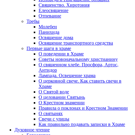
Священство. Хиротония
Елеосвящение
Отпевание
Требы
Молебен
Панихида
Освящение дома
Освящение транспортного средства
Первые шаги в храме
О поведении в Храме
Советы новоначальному христианину
О священном хлебе. Просфора, Артос,
Антидор
Лампада. Освещение храма
О церковной свече. Как ставить свечи в
Храме
О Святой воде
О целовании Святынь
О Крестном знамении
Правила о поклонах и Крестном Знамении
О святынях
Свечи с улицы
Как правильно подавать записки в Храме
Духовное чтение