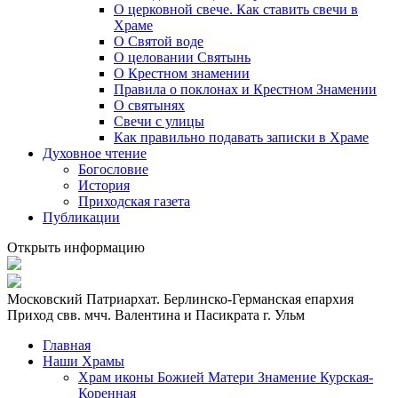
О церковной свече. Как ставить свечи в
Храме
О Святой воде
О целовании Святынь
О Крестном знамении
Правила о поклонах и Крестном Знамении
О святынях
Свечи с улицы
Как правильно подавать записки в Храме
Духовное чтение
Богословие
История
Приходская газета
Публикации
Открыть информацию
Московский Патриархат. Берлинско-Германская епархия
Приход свв. мчч. Валентина и Пасикрата г. Ульм
Главная
Наши Храмы
Храм иконы Божией Матери Знамение Курская-
Коренная