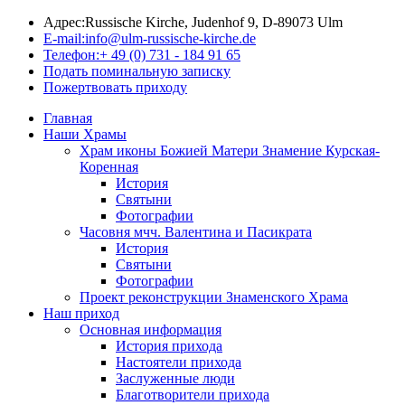
Адрес:
Russische Kirche, Judenhof 9, D-89073 Ulm
E-mail:
info@ulm-russische-kirche.de
Телефон:
+ 49 (0) 731 - 184 91 65
Подать поминальную записку
Пожертвовать приходу
Главная
Наши Храмы
Храм иконы Божией Матери Знамение Курская-
Коренная
История
Святыни
Фотографии
Часовня мчч. Валентина и Пасикрата
История
Святыни
Фотографии
Проект реконструкции Знаменского Храма
Наш приход
Основная информация
История прихода
Настоятели прихода
Заслуженные люди
Благотворители прихода