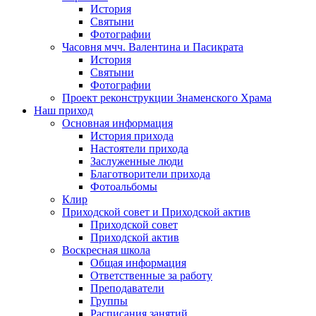
История
Святыни
Фотографии
Часовня мчч. Валентина и Пасикрата
История
Святыни
Фотографии
Проект реконструкции Знаменского Храма
Наш приход
Основная информация
История прихода
Настоятели прихода
Заслуженные люди
Благотворители прихода
Фотоальбомы
Клир
Приходской совет и Приходской актив
Приходской совет
Приходской актив
Воскресная школа
Общая информация
Ответственные за работу
Преподаватели
Группы
Расписания занятий