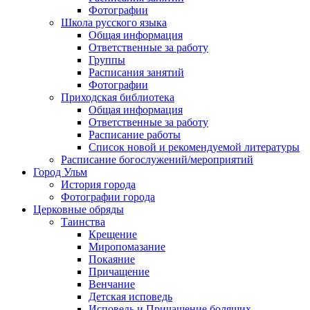
Фотографии
Школа русского языка
Общая информация
Ответственные за работу
Группы
Расписания занятий
Фотографии
Приходская библиотека
Общая информация
Ответственные за работу
Расписание работы
Список новой и рекомендуемой литературы
Расписание богослужений/мероприятий
Город Ульм
История города
Фотографии города
Церковные обряды
Таинства
Крещение
Миропомазание
Покаяние
Причащение
Венчание
Детская исповедь
Исповедь и Причащение болящих