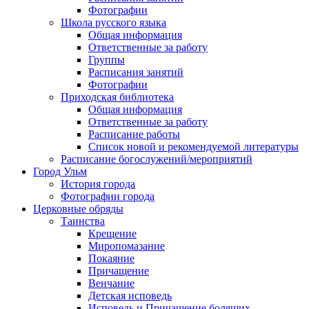
Фотографии
Школа русского языка
Общая информация
Ответственные за работу
Группы
Расписания занятий
Фотографии
Приходская библиотека
Общая информация
Ответственные за работу
Расписание работы
Список новой и рекомендуемой литературы
Расписание богослужений/мероприятий
Город Ульм
История города
Фотографии города
Церковные обряды
Таинства
Крещение
Миропомазание
Покаяние
Причащение
Венчание
Детская исповедь
Исповедь и Причащение болящих