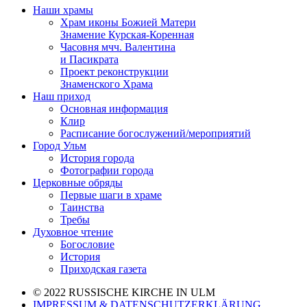
Наши храмы
Храм иконы Божией Матери
Знамение Курская-Коренная
Часовня мчч. Валентина
и Пасикрата
Проект реконструкции
Знаменского Храма
Наш приход
Основная информация
Клир
Расписание богослужений/мероприятий
Город Ульм
История города
Фотографии города
Церковные обряды
Первые шаги в храме
Таинства
Требы
Духовное чтение
Богословие
История
Приходская газета
© 2022 RUSSISCHE KIRCHE IN ULM
IMPRESSUM & DATENSCHUTZERKLÄRUNG