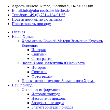
Адрес:
Russische Kirche, Judenhof 9, D-89073 Ulm
E-mail:
info@ulm-russische-kirche.de
Телефон:
+ 49 (0) 731 - 184 91 65
Подать поминальную записку
Пожертвовать приходу
Главная
Наши Храмы
Храм иконы Божией Матери Знамение Курская-
Коренная
История
Святыни
Фотографии
Часовня мчч. Валентина и Пасикрата
История
Святыни
Фотографии
Проект реконструкции Знаменского Храма
Наш приход
Основная информация
История прихода
Настоятели прихода
Заслуженные люди
Благотворители прихода