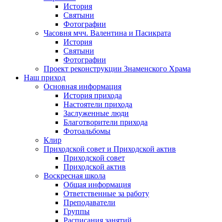
История
Святыни
Фотографии
Часовня мчч. Валентина и Пасикрата
История
Святыни
Фотографии
Проект реконструкции Знаменского Храма
Наш приход
Основная информация
История прихода
Настоятели прихода
Заслуженные люди
Благотворители прихода
Фотоальбомы
Клир
Приходской совет и Приходской актив
Приходской совет
Приходской актив
Воскресная школа
Общая информация
Ответственные за работу
Преподаватели
Группы
Расписания занятий