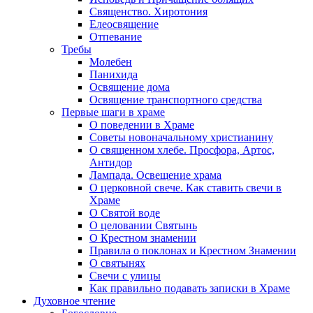
Священство. Хиротония
Елеосвящение
Отпевание
Требы
Молебен
Панихида
Освящение дома
Освящение транспортного средства
Первые шаги в храме
О поведении в Храме
Советы новоначальному христианину
О священном хлебе. Просфора, Артос,
Антидор
Лампада. Освещение храма
О церковной свече. Как ставить свечи в
Храме
О Святой воде
О целовании Святынь
О Крестном знамении
Правила о поклонах и Крестном Знамении
О святынях
Свечи с улицы
Как правильно подавать записки в Храме
Духовное чтение