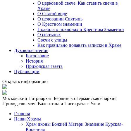
О церковной свече. Как ставить свечи в
Храме
О Святой воде
О целовании Святынь
О Крестном знамении
Правила о поклонах и Крестном Знамении
О святынях
Свечи с улицы
Как правильно подавать записки в Храме
Духовное чтение
Богословие
История
Приходская газета
Публикации
Открыть информацию
Московский Патриархат. Берлинско-Германская епархия
Приход свв. мчч. Валентина и Пасикрата г. Ульм
Главная
Наши Храмы
Храм иконы Божией Матери Знамение Курская-
Коренная