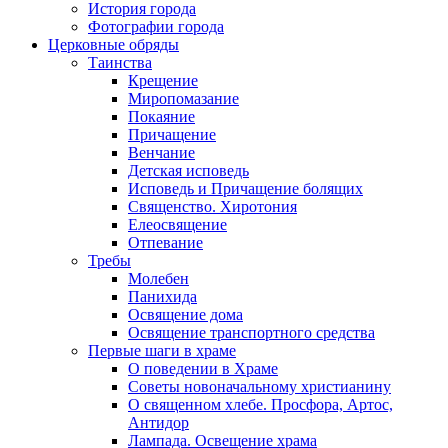
История города
Фотографии города
Церковные обряды
Таинства
Крещение
Миропомазание
Покаяние
Причащение
Венчание
Детская исповедь
Исповедь и Причащение болящих
Священство. Хиротония
Елеосвящение
Отпевание
Требы
Молебен
Панихида
Освящение дома
Освящение транспортного средства
Первые шаги в храме
О поведении в Храме
Советы новоначальному христианину
О священном хлебе. Просфора, Артос,
Антидор
Лампада. Освещение храма