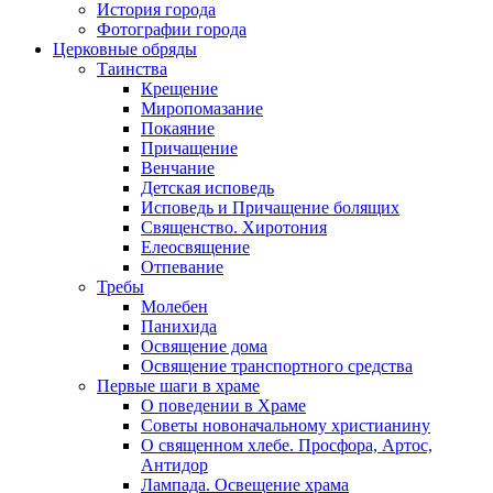
История города
Фотографии города
Церковные обряды
Таинства
Крещение
Миропомазание
Покаяние
Причащение
Венчание
Детская исповедь
Исповедь и Причащение болящих
Священство. Хиротония
Елеосвящение
Отпевание
Требы
Молебен
Панихида
Освящение дома
Освящение транспортного средства
Первые шаги в храме
О поведении в Храме
Советы новоначальному христианину
О священном хлебе. Просфора, Артос,
Антидор
Лампада. Освещение храма