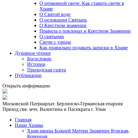
О церковной свече. Как ставить свечи в
Храме
О Святой воде
О целовании Святынь
О Крестном знамении
Правила о поклонах и Крестном Знамении
О святынях
Свечи с улицы
Как правильно подавать записки в Храме
Духовное чтение
Богословие
История
Приходская газета
Публикации
Открыть информацию
Московский Патриархат. Берлинско-Германская епархия
Приход свв. мчч. Валентина и Пасикрата г. Ульм
Главная
Наши Храмы
Храм иконы Божией Матери Знамение Курская-
Коренная