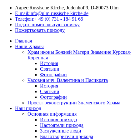
Адрес:
Russische Kirche, Judenhof 9, D-89073 Ulm
E-mail:
info@ulm-russische-kirche.de
Телефон:
+ 49 (0) 731 - 184 91 65
Подать поминальную записку
Пожертвовать приходу
Главная
Наши Храмы
Храм иконы Божией Матери Знамение Курская-
Коренная
История
Святыни
Фотографии
Часовня мчч. Валентина и Пасикрата
История
Святыни
Фотографии
Проект реконструкции Знаменского Храма
Наш приход
Основная информация
История прихода
Настоятели прихода
Заслуженные люди
Благотворители прихода