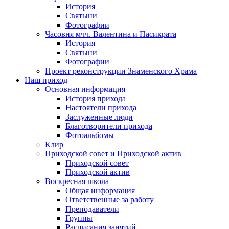
История
Святыни
Фотографии
Часовня мчч. Валентина и Пасикрата
История
Святыни
Фотографии
Проект реконструкции Знаменского Храма
Наш приход
Основная информация
История прихода
Настоятели прихода
Заслуженные люди
Благотворители прихода
Фотоальбомы
Клир
Приходской совет и Приходской актив
Приходской совет
Приходской актив
Воскресная школа
Общая информация
Ответственные за работу
Преподаватели
Группы
Расписания занятий