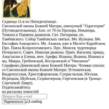
Седмица 11-я по Пятидесятнице.
Смоленской иконы Божией Матери, именуемой "Одигитрия"
(Путеводительница). Апп. от 70-ти Прохора, Никанора,
Тимона и Пармена диаконов. Свт. Питирима, еп.
Тамбовского. Собор Тамбовских святых. Мч. Иулиана. Мч.
Евстафия Анкирского. Мч. Акакия, иже в Милете Карийском.
Прп. Павла Ксиропотамского. Прп. Моисея, чудотворца
Печерского. Сщмч. Николая диакона. Прмч. Василия, прмцц.
Анастасии и Елены, мчч. Арефы, Иоанна, Иоанна, Иоанна и
мц. Мавры. Гребневской, Костромской и"Умиление"
Серафимо-Дивеевской икон Божией Матери. Чтимые списки
со Смоленской иконы Божией Матери: Устюженская,
Выдропусская, Христофоровская, Супрасльская, Югская,
Игрицкая, Шуйская, Седмиезерная, Сергиевская (в Троице-
Сергиевой Лавре).
Подписывайтесь
на рассылку новостей