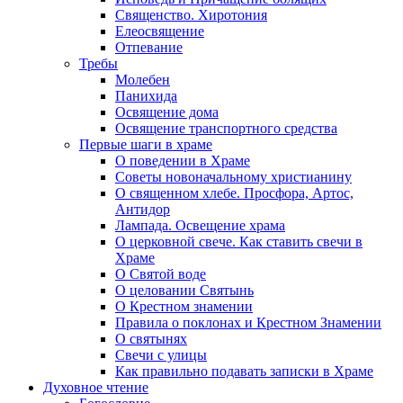
Священство. Хиротония
Елеосвящение
Отпевание
Требы
Молебен
Панихида
Освящение дома
Освящение транспортного средства
Первые шаги в храме
О поведении в Храме
Советы новоначальному христианину
О священном хлебе. Просфора, Артос,
Антидор
Лампада. Освещение храма
О церковной свече. Как ставить свечи в
Храме
О Святой воде
О целовании Святынь
О Крестном знамении
Правила о поклонах и Крестном Знамении
О святынях
Свечи с улицы
Как правильно подавать записки в Храме
Духовное чтение