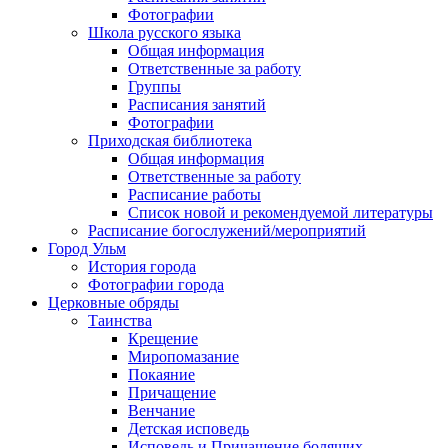
Фотографии
Школа русского языка
Общая информация
Ответственные за работу
Группы
Расписания занятий
Фотографии
Приходская библиотека
Общая информация
Ответственные за работу
Расписание работы
Список новой и рекомендуемой литературы
Расписание богослужений/мероприятий
Город Ульм
История города
Фотографии города
Церковные обряды
Таинства
Крещение
Миропомазание
Покаяние
Причащение
Венчание
Детская исповедь
Исповедь и Причащение болящих