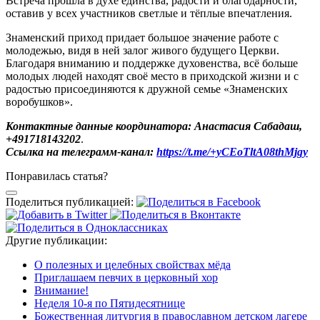
Встреча прошла в духе единства, радости и благодарности,
оставив у всех участников светлые и тёплые впечатления.
Знаменский приход придает большое значение работе с
молодежью, видя в ней залог живого будущего Церкви.
Благодаря вниманию и поддержке духовенства, всё больше
молодых людей находят своё место в приходской жизни и с
радостью присоединяются к дружной семье «Знаменских
воробушков».
Контактные данные координатора: Анастасия Сабадаш,
+491718143202
.
Ссылка на телеграмм-канал:
https://t.me/+yCEoTltA08thMjgy
Понравилась статья?
Поделиться публикацией:
Другие публикации:
О полезных и целебных свойствах мёда
Приглашаем певчих в церковный хор
Внимание!
Неделя 10-я по Пятидесятнице
Божественная литургия в православном детском лагере