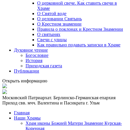
О церковной свече. Как ставить свечи в
Храме
О Святой воде
О целовании Святынь
О Крестном знамении
Правила о поклонах и Крестном Знамении
О святынях
Свечи с улицы
Как правильно подавать записки в Храме
Духовное чтение
Богословие
История
Приходская газета
Публикации
Открыть информацию
Московский Патриархат. Берлинско-Германская епархия
Приход свв. мчч. Валентина и Пасикрата г. Ульм
Главная
Наши Храмы
Храм иконы Божией Матери Знамение Курская-
Коренная