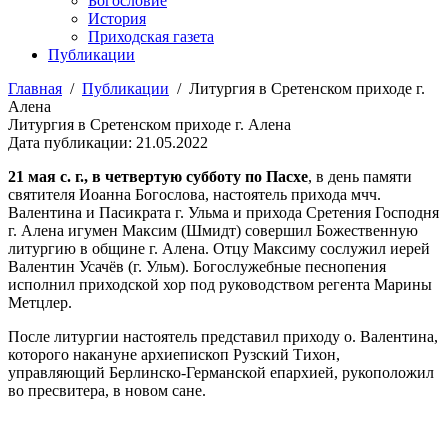
Богословие
История
Приходская газета
Публикации
Главная
/
Публикации
/
Литургия в Сретенском приходе г.
Алена
Литургия в Сретенском приходе г. Алена
Дата публикации: 21.05.2022
21 мая с. г., в четвертую субботу по Пасхе
, в день памяти
святителя Иоанна Богослова, настоятель прихода мчч.
Валентина и Пасикрата г. Ульма и прихода Сретения Господня
г. Алена игумен Максим (Шмидт) совершил Божественную
литургию в общине г. Алена. Отцу Максиму сослужил иерей
Валентин Усачёв (г. Ульм). Богослужебные песнопения
исполнил приходской хор под руководством регента Марины
Метцлер.
После литургии настоятель представил приходу о. Валентина,
которого накануне архиепископ Рузский Тихон,
управляющий Берлинско-Германской епархией, рукоположил
во пресвитера, в новом сане.