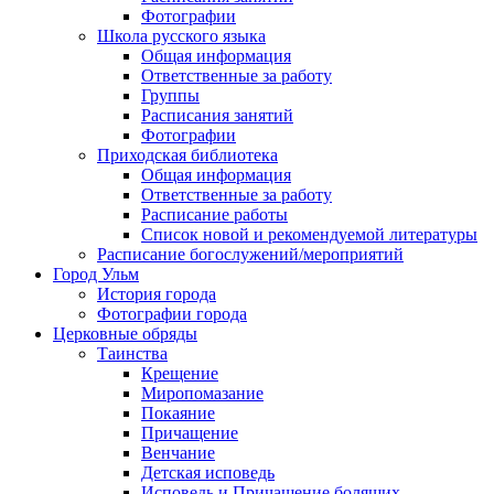
Фотографии
Школа русского языка
Общая информация
Ответственные за работу
Группы
Расписания занятий
Фотографии
Приходская библиотека
Общая информация
Ответственные за работу
Расписание работы
Список новой и рекомендуемой литературы
Расписание богослужений/мероприятий
Город Ульм
История города
Фотографии города
Церковные обряды
Таинства
Крещение
Миропомазание
Покаяние
Причащение
Венчание
Детская исповедь
Исповедь и Причащение болящих