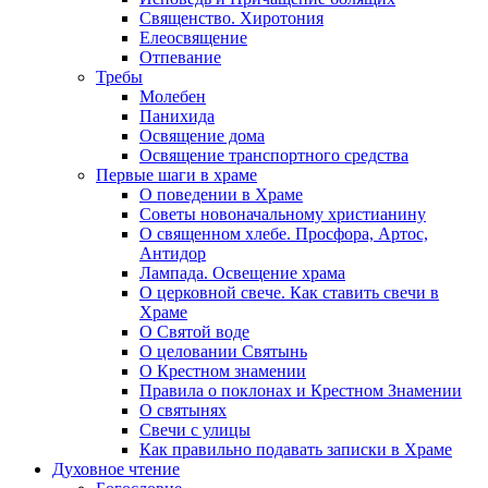
Священство. Хиротония
Елеосвящение
Отпевание
Требы
Молебен
Панихида
Освящение дома
Освящение транспортного средства
Первые шаги в храме
О поведении в Храме
Советы новоначальному христианину
О священном хлебе. Просфора, Артос,
Антидор
Лампада. Освещение храма
О церковной свече. Как ставить свечи в
Храме
О Святой воде
О целовании Святынь
О Крестном знамении
Правила о поклонах и Крестном Знамении
О святынях
Свечи с улицы
Как правильно подавать записки в Храме
Духовное чтение