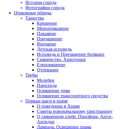
История города
Фотографии города
Церковные обряды
Таинства
Крещение
Миропомазание
Покаяние
Причащение
Венчание
Детская исповедь
Исповедь и Причащение болящих
Священство. Хиротония
Елеосвящение
Отпевание
Требы
Молебен
Панихида
Освящение дома
Освящение транспортного средства
Первые шаги в храме
О поведении в Храме
Советы новоначальному христианину
О священном хлебе. Просфора, Артос,
Антидор
Лампада. Освещение храма