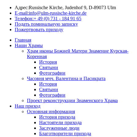
Адрес:
Russische Kirche, Judenhof 9, D-89073 Ulm
E-mail:
info@ulm-russische-kirche.de
Телефон:
+ 49 (0) 731 - 184 91 65
Подать поминальную записку
Пожертвовать приходу
Главная
Наши Храмы
Храм иконы Божией Матери Знамение Курская-
Коренная
История
Святыни
Фотографии
Часовня мчч. Валентина и Пасикрата
История
Святыни
Фотографии
Проект реконструкции Знаменского Храма
Наш приход
Основная информация
История прихода
Настоятели прихода
Заслуженные люди
Благотворители прихода