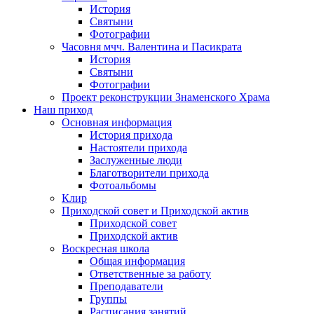
История
Святыни
Фотографии
Часовня мчч. Валентина и Пасикрата
История
Святыни
Фотографии
Проект реконструкции Знаменского Храма
Наш приход
Основная информация
История прихода
Настоятели прихода
Заслуженные люди
Благотворители прихода
Фотоальбомы
Клир
Приходской совет и Приходской актив
Приходской совет
Приходской актив
Воскресная школа
Общая информация
Ответственные за работу
Преподаватели
Группы
Расписания занятий