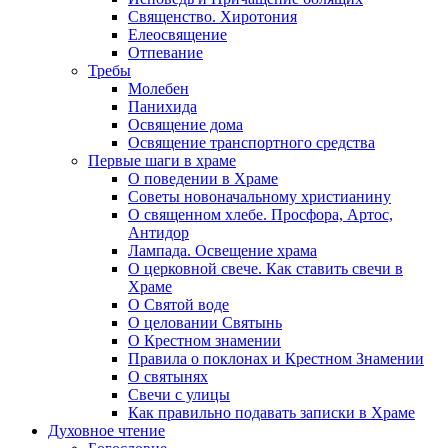
Священство. Хиротония
Елеосвящение
Отпевание
Требы
Молебен
Панихида
Освящение дома
Освящение транспортного средства
Первые шаги в храме
О поведении в Храме
Советы новоначальному христианину
О священном хлебе. Просфора, Артос,
Антидор
Лампада. Освещение храма
О церковной свече. Как ставить свечи в
Храме
О Святой воде
О целовании Святынь
О Крестном знамении
Правила о поклонах и Крестном Знамении
О святынях
Свечи с улицы
Как правильно подавать записки в Храме
Духовное чтение