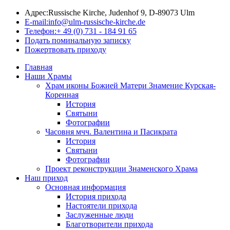
Адрес:
Russische Kirche, Judenhof 9, D-89073 Ulm
E-mail:
info@ulm-russische-kirche.de
Телефон:
+ 49 (0) 731 - 184 91 65
Подать поминальную записку
Пожертвовать приходу
Главная
Наши Храмы
Храм иконы Божией Матери Знамение Курская-
Коренная
История
Святыни
Фотографии
Часовня мчч. Валентина и Пасикрата
История
Святыни
Фотографии
Проект реконструкции Знаменского Храма
Наш приход
Основная информация
История прихода
Настоятели прихода
Заслуженные люди
Благотворители прихода