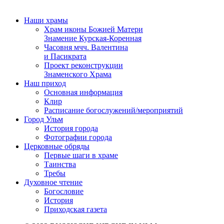
Наши храмы
Храм иконы Божией Матери
Знамение Курская-Коренная
Часовня мчч. Валентина
и Пасикрата
Проект реконструкции
Знаменского Храма
Наш приход
Основная информация
Клир
Расписание богослужений/мероприятий
Город Ульм
История города
Фотографии города
Церковные обряды
Первые шаги в храме
Таинства
Требы
Духовное чтение
Богословие
История
Приходская газета