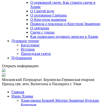
О церковной свече. Как ставить свечи в
Храме
О Святой воде
О целовании Святынь
О Крестном знамении
Правила о поклонах и Крестном Знамении
О святынях
Свечи с улицы
Как правильно подавать записки в Храме
Духовное чтение
Богословие
История
Приходская газета
Публикации
Открыть информацию
Московский Патриархат. Берлинско-Германская епархия
Приход свв. мчч. Валентина и Пасикрата г. Ульм
Главная
Наши Храмы
Храм иконы Божией Матери Знамение Курская-
Коренная