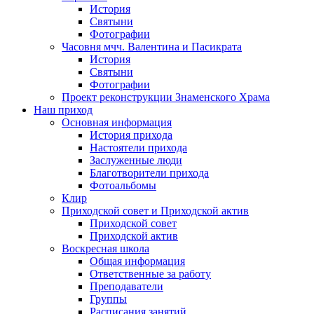
История
Святыни
Фотографии
Часовня мчч. Валентина и Пасикрата
История
Святыни
Фотографии
Проект реконструкции Знаменского Храма
Наш приход
Основная информация
История прихода
Настоятели прихода
Заслуженные люди
Благотворители прихода
Фотоальбомы
Клир
Приходской совет и Приходской актив
Приходской совет
Приходской актив
Воскресная школа
Общая информация
Ответственные за работу
Преподаватели
Группы
Расписания занятий