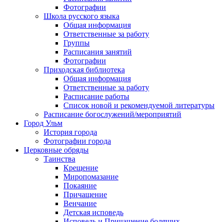
Фотографии
Школа русского языка
Общая информация
Ответственные за работу
Группы
Расписания занятий
Фотографии
Приходская библиотека
Общая информация
Ответственные за работу
Расписание работы
Список новой и рекомендуемой литературы
Расписание богослужений/мероприятий
Город Ульм
История города
Фотографии города
Церковные обряды
Таинства
Крещение
Миропомазание
Покаяние
Причащение
Венчание
Детская исповедь
Исповедь и Причащение болящих