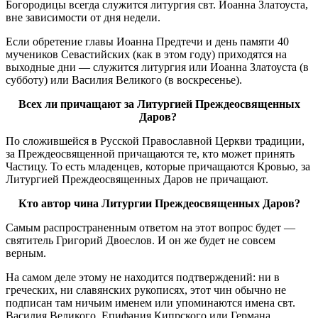
Богородицы всегда служится литургия свт. Иоанна Златоуста,
вне зависимости от дня недели.
Если обретение главы Иоанна Предтечи и день памяти 40
мучеников Севастийских (как в этом году) приходятся на
выходные дни — служится литургия или Иоанна Златоуста (в
субботу) или Василия Великого (в воскресенье).
Всех ли причащают за Литургией Преждеосвященных
Даров?
По сложившейся в Русской Православной Церкви традиции,
за Преждеосвященной причащаются те, кто может принять
Частицу. То есть младенцев, которые причащаются Кровью, за
Литургией Преждеосвященных Даров не причащают.
Кто автор чина Литургии Преждеосвященных Даров?
Самым распространенным ответом на этот вопрос будет —
святитель Григорий Двоеслов. И он же будет не совсем
верным.
На самом деле этому не находится подтверждений: ни в
греческих, ни славянских рукописях, этот чин обычно не
подписан там ничьим именем или упоминаются имена свт.
Василия Великого, Епифания Кипрского или Германа