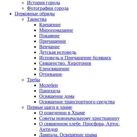
История города
Фотографии города
Церковные обряды
Таинства
Крещение
Миропомазание
Покаяние
Причащение
Венчание
Детская исповедь
Исповедь и Причащение болящих
Священство. Хиротония
Елеосвящение
Отпевание
Требы
Молебен
Панихида
Освящение дома
Освящение транспортного средства
Первые шаги в храме
О поведении в Храме
Советы новоначальному христианину
О священном хлебе. Просфора, Артос,
Антидор
Лампада. Освещение храма