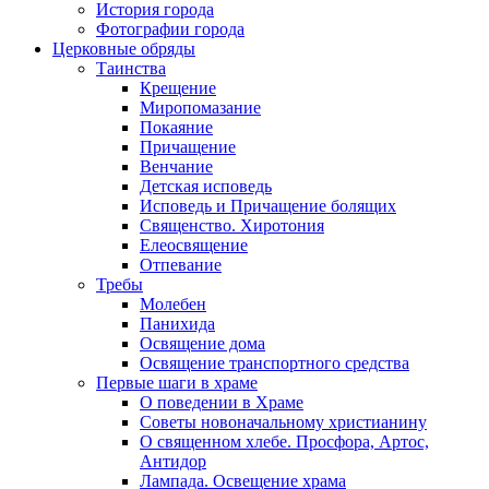
История города
Фотографии города
Церковные обряды
Таинства
Крещение
Миропомазание
Покаяние
Причащение
Венчание
Детская исповедь
Исповедь и Причащение болящих
Священство. Хиротония
Елеосвящение
Отпевание
Требы
Молебен
Панихида
Освящение дома
Освящение транспортного средства
Первые шаги в храме
О поведении в Храме
Советы новоначальному христианину
О священном хлебе. Просфора, Артос,
Антидор
Лампада. Освещение храма