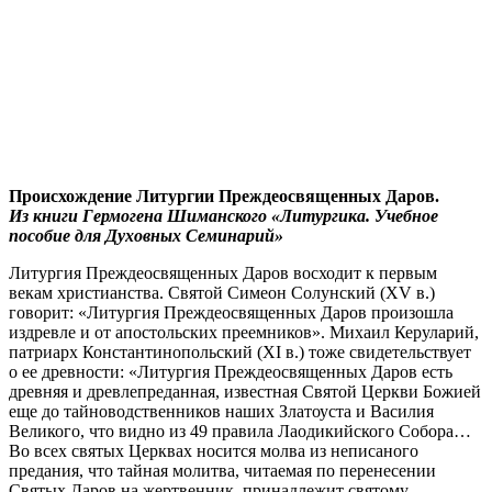
Происхождение Литургии Преждеосвященных Даров.
Из книги Гермогена Шиманского «Литургика.
Учебное
пособие для Духовных Семинарий»
Литургия Преждеосвященных Даров восходит к первым
векам христианства. Святой Симеон Солунский (XV в.)
говорит: «Литургия Преждеосвященных Даров произошла
издревле и от апостольских преемников». Михаил Керуларий,
патриарх Константинопольский (XI в.) тоже свидетельствует
о ее древности: «Литургия Преждеосвященных Даров есть
древняя и древлепреданная, известная Святой Церкви Божией
еще до тайноводственников наших Златоуста и Василия
Великого, что видно из 49 правила Лаодикийского Собора…
Во всех святых Церквах носится молва из неписаного
предания, что тайная молитва, читаемая по перенесении
Святых Даров на жертвенник, принадлежит святому