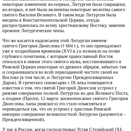
некоторые изменения: во-первых, Литургия была сокращена;
во-вторых, в неё были включены некоторые молитвы самого
святого Василия Великого. В таком виде Литургия была
введена в Константинопольской Церкви, откуда
распространилась по всему христианскому Востоку, заменив
прежние Литургические чины.
Что же касается надписания этой Литургии именем
святого Григория Двоеслова († 604 г.), то оно принадлежит
уже к позднейшим временам (XVI в.) и возникло на почве
глубокого почитания, с которым православный Восток
относился к имени этого святого мужа, восстановившего в
Римской Церкви некоторые из древних обрядов, забытых там
и сохранившихся во всей первозданной чистоте своей на
Востоке (в том числе, и Литургию Преждеосвященных
Даров). В греческих синаксарях с IX века помещаются
известия о том, что святой Григорий Двоеслов устроил у
римлян совершение полной Литургии во дни Великого Поста,
а позднее (Пролог, 12 марта: жизнеописание святого Григория
Двоеслова, папы римского) это стало изъясняться и
переводиться так, что он устроил у христиан Римской
империи совершение великопостной Литургии (разумеется –
Преждеосвященной).
У нас в России, когда господствовал Устав Студийский (XI-