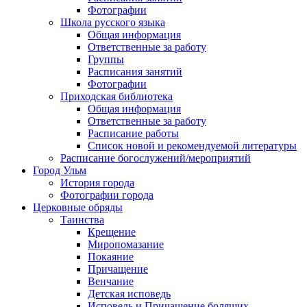
Фотографии
Школа русского языка
Общая информация
Ответственные за работу
Группы
Расписания занятий
Фотографии
Приходская библиотека
Общая информация
Ответственные за работу
Расписание работы
Список новой и рекомендуемой литературы
Расписание богослужений/мероприятий
Город Ульм
История города
Фотографии города
Церковные обряды
Таинства
Крещение
Миропомазание
Покаяние
Причащение
Венчание
Детская исповедь
Исповедь и Причащение болящих