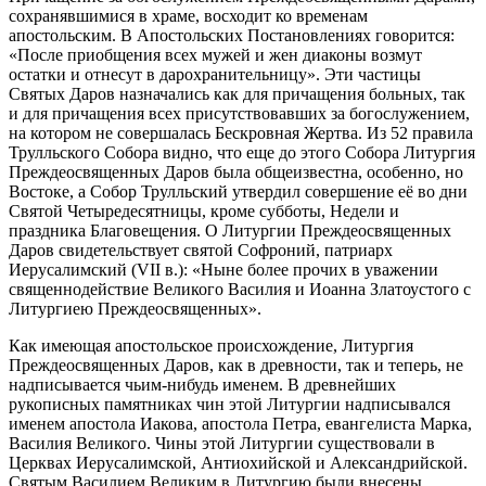
сохранявшимися в храме, восходит ко временам
апостольским. В Апостольских Постановлениях говорится:
«После приобщения всех мужей и жен диаконы возмут
остатки и отнесут в дарохранительницу». Эти частицы
Святых Даров назначались как для причащения больных, так
и для причащения всех присутствовавших за богослужением,
на котором не совершалась Бескровная Жертва. Из 52 правила
Трулльского Собора видно, что еще до этого Собора Литургия
Преждеосвященных Даров была общеизвестна, особенно, но
Востоке, а Собор Трулльский утвердил совершение её во дни
Святой Четыредесятницы, кроме субботы, Недели и
праздника Благовещения. О Литургии Преждеосвященных
Даров свидетельствует святой Софроний, патриарх
Иерусалимский (VII в.): «Ныне более прочих в уважении
священнодействие Великого Василия и Иоанна Златоустого с
Литургиею Преждеосвященных».
Как имеющая апостольское происхождение, Литургия
Преждеосвященных Даров, как в древности, так и теперь, не
надписывается чьим-нибудь именем. В древнейших
рукописных памятниках чин этой Литургии надписывался
именем апостола Иакова, апостола Петра, евангелиста Марка,
Василия Великого. Чины этой Литургии существовали в
Церквах Иерусалимской, Антиохийской и Александрийской.
Святым Василием Великим в Литургию были внесены