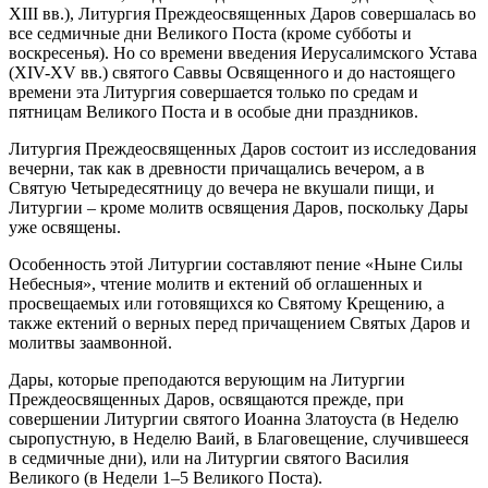
XIII вв.), Литургия Преждеосвященных Даров совершалась во
все седмичные дни Великого Поста (кроме субботы и
воскресенья). Но со времени введения Иерусалимского Устава
(XIV-XV вв.) святого Саввы Освященного и до настоящего
времени эта Литургия совершается только по средам и
пятницам Великого Поста и в особые дни праздников.
Литургия Преждеосвященных Даров состоит из исследования
вечерни, так как в древности причащались вечером, а в
Святую Четыредесятницу до вечера не вкушали пищи, и
Литургии – кроме молитв освящения Даров, поскольку Дары
уже освящены.
Особенность этой Литургии составляют пение «Ныне Силы
Небесныя», чтение молитв и ектений об оглашенных и
просвещаемых или готовящихся ко Святому Крещению, а
также ектений о верных перед причащением Святых Даров и
молитвы заамвонной.
Дары, которые преподаются верующим на Литургии
Преждеосвященных Даров, освящаются прежде, при
совершении Литургии святого Иоанна Златоуста (в Неделю
сыропустную, в Неделю Ваий, в Благовещение, случившееся
в седмичные дни), или на Литургии святого Василия
Великого (в Недели 1–5 Великого Поста).