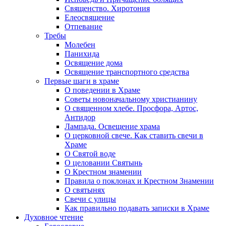
Священство. Хиротония
Елеосвящение
Отпевание
Требы
Молебен
Панихида
Освящение дома
Освящение транспортного средства
Первые шаги в храме
О поведении в Храме
Советы новоначальному христианину
О священном хлебе. Просфора, Артос,
Антидор
Лампада. Освещение храма
О церковной свече. Как ставить свечи в
Храме
О Святой воде
О целовании Святынь
О Крестном знамении
Правила о поклонах и Крестном Знамении
О святынях
Свечи с улицы
Как правильно подавать записки в Храме
Духовное чтение