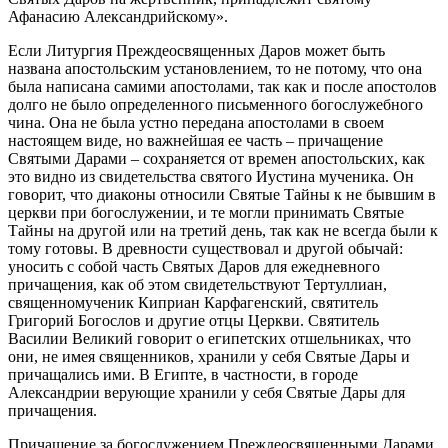
Афанасию Александрийскому».
Если Литургия Преждеосвященных Даров может быть
названа апостольским установлением, то не потому, что она
была написана самими апостолами, так как и после апостолов
долго не было определенного письменного богослужебного
чина. Она не была устно передана апостолами в своем
настоящем виде, но важнейшая ее часть – причащение
Святыми Дарами – сохраняется от времен апостольских, как
это видно из свидетельства святого Иустина мученика. Он
говорит, что диаконы относили Святые Тайны к не бывшим в
церкви при богослужении, и те могли принимать Святые
Тайны на другой или на третий день, так как не всегда были к
тому готовы. В древности существовал и другой обычай:
уносить с собой часть Святых Даров для ежедневного
причащения, как об этом свидетельствуют Тертуллиан,
священномученик Киприан Карфагенский, святитель
Григорий Богослов и другие отцы Церкви. Святитель
Василии Великий говорит о египетских отшельниках, что
они, не имея священников, хранили у себя Святые Дары и
причащались ими. В Египте, в частности, в городе
Александрии верующие хранили у себя Святые Дары для
причащения.
Причащение за богослужением Преждеосвященными Дарами,