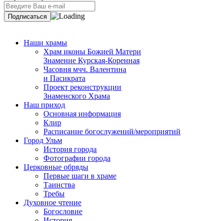
Наши храмы
Храм иконы Божией Матери
Знамение Курская-Коренная
Часовня мчч. Валентина
и Пасикрата
Проект реконструкции
Знаменского Храма
Наш приход
Основная информация
Клир
Расписание богослужений/мероприятий
Город Ульм
История города
Фотографии города
Церковные обряды
Первые шаги в храме
Таинства
Требы
Духовное чтение
Богословие
История