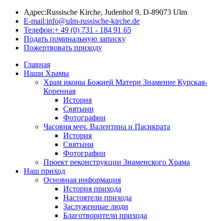
Адрес:
Russische Kirche, Judenhof 9, D-89073 Ulm
E-mail:
info@ulm-russische-kirche.de
Телефон:
+ 49 (0) 731 - 184 91 65
Подать поминальную записку
Пожертвовать приходу
Главная
Наши Храмы
Храм иконы Божией Матери Знамение Курская-
Коренная
История
Святыни
Фотографии
Часовня мчч. Валентина и Пасикрата
История
Святыни
Фотографии
Проект реконструкции Знаменского Храма
Наш приход
Основная информация
История прихода
Настоятели прихода
Заслуженные люди
Благотворители прихода