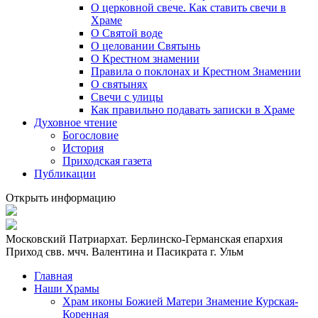
О церковной свече. Как ставить свечи в
Храме
О Святой воде
О целовании Святынь
О Крестном знамении
Правила о поклонах и Крестном Знамении
О святынях
Свечи с улицы
Как правильно подавать записки в Храме
Духовное чтение
Богословие
История
Приходская газета
Публикации
Открыть информацию
Московский Патриархат. Берлинско-Германская епархия
Приход свв. мчч. Валентина и Пасикрата г. Ульм
Главная
Наши Храмы
Храм иконы Божией Матери Знамение Курская-
Коренная