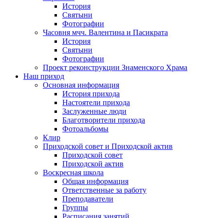
История
Святыни
Фотографии
Часовня мчч. Валентина и Пасикрата
История
Святыни
Фотографии
Проект реконструкции Знаменского Храма
Наш приход
Основная информация
История прихода
Настоятели прихода
Заслуженные люди
Благотворители прихода
Фотоальбомы
Клир
Приходской совет и Приходской актив
Приходской совет
Приходской актив
Воскресная школа
Общая информация
Ответственные за работу
Преподаватели
Группы
Расписания занятий