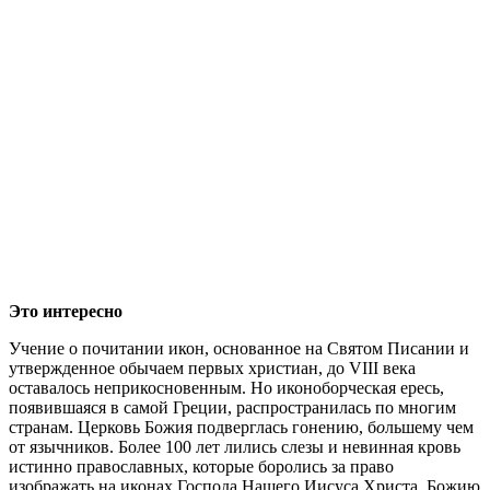
Это интересно
Учение о почитании икон, основанное на Святом Писании и
утвержденное обычаем первых христиан, до VIII века
оставалось неприкосновенным. Но иконоборческая ересь,
появившаяся в самой Греции, распространилась по многим
странам. Церковь Божия подверглась гонению, б
о
льшему чем
от язычников. Более 100 лет лились слезы и невинная кровь
истинно православных, которые боролись за право
изображать на иконах Господа Нашего Иисуса Христа, Божию