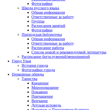
Фотографии
Школа русского языка
Общая информация
Ответственные за работу
Группы
Расписания занятий
Фотографии
Приходская библиотека
Общая информация
Ответственные за работу
Расписание работы
Список новой и рекомендуемой литературы
Расписание богослужений/мероприятий
Город Ульм
История города
Фотографии города
Церковные обряды
Таинства
Крещение
Миропомазание
Покаяние
Причащение
Венчание
Детская исповедь
Исповедь и Причащение болящих