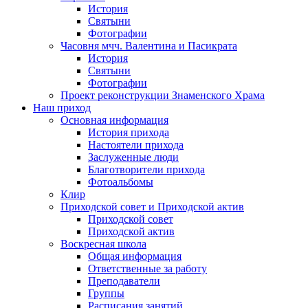
История
Святыни
Фотографии
Часовня мчч. Валентина и Пасикрата
История
Святыни
Фотографии
Проект реконструкции Знаменского Храма
Наш приход
Основная информация
История прихода
Настоятели прихода
Заслуженные люди
Благотворители прихода
Фотоальбомы
Клир
Приходской совет и Приходской актив
Приходской совет
Приходской актив
Воскресная школа
Общая информация
Ответственные за работу
Преподаватели
Группы
Расписания занятий