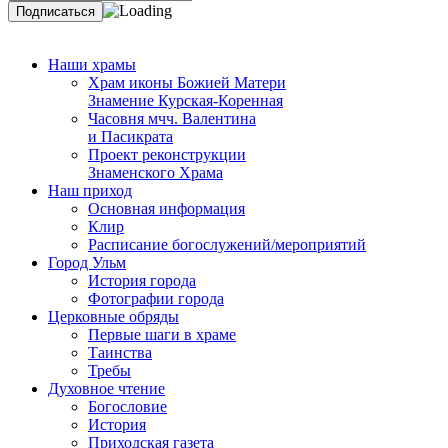
Наши храмы
Храм иконы Божией Матери
Знамение Курская-Коренная
Часовня мчч. Валентина
и Пасикрата
Проект реконструкции
Знаменского Храма
Наш приход
Основная информация
Клир
Расписание богослужений/мероприятий
Город Ульм
История города
Фотографии города
Церковные обряды
Первые шаги в храме
Таинства
Требы
Духовное чтение
Богословие
История
Приходская газета