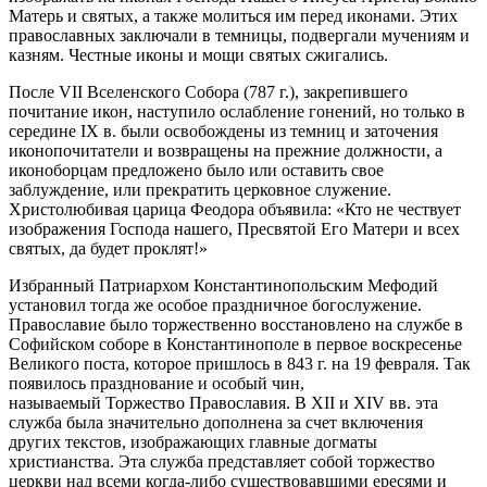
Матерь и святых, а также молиться им перед иконами. Этих
православных заключали в темницы, подвергали мучениям и
казням. Честные иконы и мощи святых сжигались.
После VII Вселенского Собора (787 г.), закрепившего
почитание икон, наступило ослабление гонений, но только в
середине IX в. были освобождены из темниц и заточения
иконопочитатели и возвращены на прежние должности, а
иконоборцам предложено было или оставить свое
заблуждение, или прекратить церковное служение.
Христолюбивая царица Феодора объявила: «Кто не чествует
изображения Господа нашего, Пресвятой Его Матери и всех
святых, да будет проклят!»
Избранный Патриархом Константинопольским Мефодий
установил тогда же особое праздничное богослужение.
Православие было торжественно восстановлено на службе в
Софийском соборе в Константинополе в первое воскресенье
Великого поста, которое пришлось в 843 г. на 19 февраля. Так
появилось празднование и особый чин,
называемый Торжество Православия. В XII и XIV вв. эта
служба была значительно дополнена за счет включения
других текстов, изображающих главные догматы
христианства. Эта служба представляет собой торжество
церкви над всеми когда-либо существовавшими ересями и