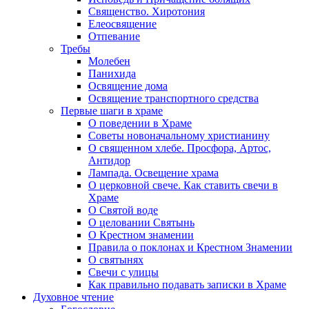
Священство. Хиротония
Елеосвящение
Отпевание
Требы
Молебен
Панихида
Освящение дома
Освящение транспортного средства
Первые шаги в храме
О поведении в Храме
Советы новоначальному христианину
О священном хлебе. Просфора, Артос,
Антидор
Лампада. Освещение храма
О церковной свече. Как ставить свечи в
Храме
О Святой воде
О целовании Святынь
О Крестном знамении
Правила о поклонах и Крестном Знамении
О святынях
Свечи с улицы
Как правильно подавать записки в Храме
Духовное чтение