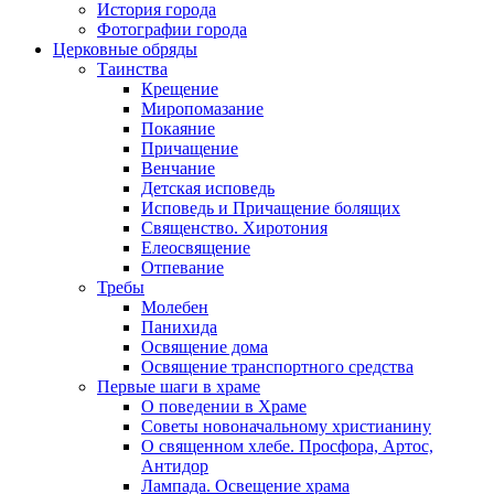
История города
Фотографии города
Церковные обряды
Таинства
Крещение
Миропомазание
Покаяние
Причащение
Венчание
Детская исповедь
Исповедь и Причащение болящих
Священство. Хиротония
Елеосвящение
Отпевание
Требы
Молебен
Панихида
Освящение дома
Освящение транспортного средства
Первые шаги в храме
О поведении в Храме
Советы новоначальному христианину
О священном хлебе. Просфора, Артос,
Антидор
Лампада. Освещение храма