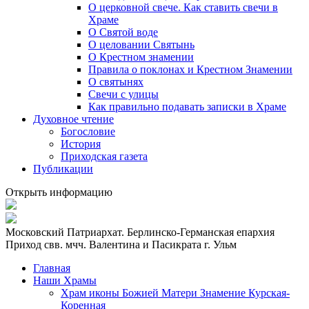
О церковной свече. Как ставить свечи в
Храме
О Святой воде
О целовании Святынь
О Крестном знамении
Правила о поклонах и Крестном Знамении
О святынях
Свечи с улицы
Как правильно подавать записки в Храме
Духовное чтение
Богословие
История
Приходская газета
Публикации
Открыть информацию
Московский Патриархат. Берлинско-Германская епархия
Приход свв. мчч. Валентина и Пасикрата г. Ульм
Главная
Наши Храмы
Храм иконы Божией Матери Знамение Курская-
Коренная