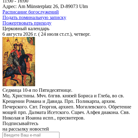
11:00 - 16:00
Адрес: Am Münsterplatz 26, D-89073 Ulm
Расписание богослужений
Подать поминальную записку
Пожертвовать приходу
Церковный календарь
6 августа 2026 г. ( 24 июля ст.ст.), четверг.
Седмица 10-я по Пятидесятнице.
Мц. Христины. Мчч. блгвв. князей Бориса и Глеба, во св.
Крещении Романа и Давида. Прп. Поликарпа, архим.
Печерского. Свт. Георгия, архиеп. Могилевского. Обретение
мощей прп. Далмата Исетского. Сщмч. Алфея диакона. Свв.
Николая и Иоанна испп., пресвитеров.
Подписывайтесь
на рассылку новостей