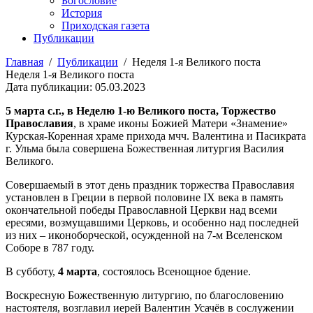
Богословие
История
Приходская газета
Публикации
Главная
/
Публикации
/
Неделя 1-я Великого поста
Неделя 1-я Великого поста
Дата публикации: 05.03.2023
5 марта с.г., в Неделю 1-ю Великого поста, Торжество
Православия
, в храме иконы Божией Матери «Знамение»
Курская-Коренная храме прихода мчч. Валентина и Пасикрата
г. Ульма была совершена Божественная литургия Василия
Великого.
Совершаемый в этот день праздник торжества Православия
установлен в Греции в первой половине IX века в память
окончательной победы Православной Церкви над всеми
ересями, возмущавшими Церковь, и особенно над последней
из них – иконоборческой, осужденной на 7-м Вселенском
Соборе в 787 году.
В субботу,
4 марта
, состоялось Всенощное бдение.
Воскресную Божественную литургию, по благословению
настоятеля, возглавил иерей Валентин Усачёв в сослужении