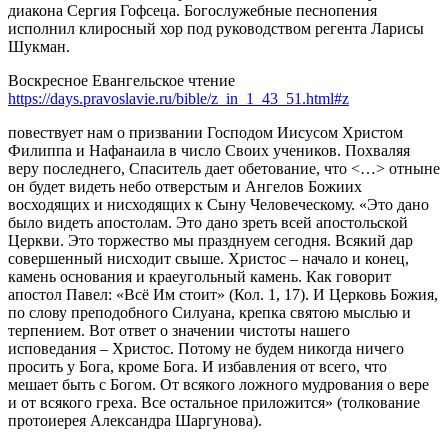
диакона Сергия Гофсеца. Богослужебные песнопения
исполнил клиросный хор под руководством регента Ларисы
Шукман.
Воскресное Евангельское чтение
https://days.pravoslavie.ru/bible/z_in_1_43_51.html#z
повествует нам о призвании Господом Иисусом Христом
Филиппа и Нафанаила в число Своих учеников. Похваляя
веру последнего, Спаситель дает обетование, что <…> отныне
он будет видеть небо отверстым и Ангелов Божиих
восходящих и нисходящих к Сыну Человеческому. «Это дано
было видеть апостолам. Это дано зреть всей апостольской
Церкви. Это торжество мы празднуем сегодня. Всякий дар
совершенный нисходит свыше. Христос – начало и конец,
камень основания и краеугольный камень. Как говорит
апостол Павел: «Всё Им стоит» (Кол. 1, 17). И Церковь Божия,
по слову преподобного Силуана, крепка святою мыслью и
терпением. Вот ответ о значении чистоты нашего
исповедания – Христос. Потому не будем никогда ничего
просить у Бога, кроме Бога. И избавления от всего, что
мешает быть с Богом. От всякого ложного мудрования о вере
и от всякого греха. Все остальное приложится» (толкование
протоиерея Александра Шаргунова).