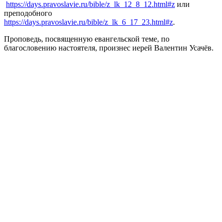
https://days.pravoslavie.ru/bible/z_lk_12_8_12.html#z
или
преподобного
https://days.pravoslavie.ru/bible/z_lk_6_17_23.html#z
.
Проповедь, посвященную евангельской теме, по
благословению настоятеля, произнес иерей Валентин Усачёв.