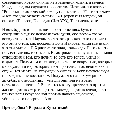
совершенно новом сиянии не временной жизни, а вечной.
Каждый год мы слушаем пророчество Иезекииля о костях:
“Рцы, сын человеческий, оживут ли кости сия?” – и отвечаем:
«Нет, это уже область смерти…» Пророк был мудрей, он
сказал: «Ты веси, Господи» (Иез.37:3), Ты знаешь, я не знаю…
И вот, будь то в наших личных отношениях, будь то в
суждении о судьбе человеческой души, обо всем – это ко
всему относится. Научимся от этого рассказа: это не притча,
это быль о том, как воскресла дочь Иаирова, когда все знали,
что она умерла. И Христос это знал, только для Него смерти
нет: есть жизнь, и есть сон. Всмотримся в нашу жизнь, в наши
отношения к тем, кто почил, то есть кто теперь уснул и
отдыхает. Подумаем о тех людях, которые вокруг нас, которых
мы осудили и над которыми мы произнесли окончательный
суд: «Этот мертв, не утруждай Учителя, и Богу незачем сюда
приходить – не восстанет». Подумаем о наших умерших
дружбах и отношениях – умерли они или на время
потускнели, почили? Вчитайтесь в эту притчу: это притча
жизни против смерти, притча надежды против очевидности,
притча веры безусловной против нашего глубокого,
убивающего неверия… Аминь.
Преподобный Варлаам Хутынский