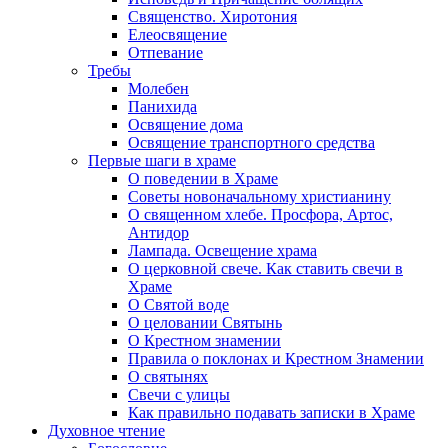
Священство. Хиротония
Елеосвящение
Отпевание
Требы
Молебен
Панихида
Освящение дома
Освящение транспортного средства
Первые шаги в храме
О поведении в Храме
Советы новоначальному христианину
О священном хлебе. Просфора, Артос,
Антидор
Лампада. Освещение храма
О церковной свече. Как ставить свечи в
Храме
О Святой воде
О целовании Святынь
О Крестном знамении
Правила о поклонах и Крестном Знамении
О святынях
Свечи с улицы
Как правильно подавать записки в Храме
Духовное чтение