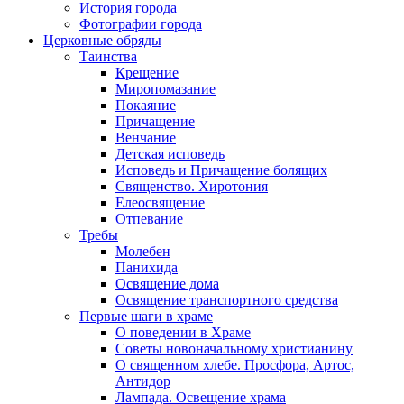
История города
Фотографии города
Церковные обряды
Таинства
Крещение
Миропомазание
Покаяние
Причащение
Венчание
Детская исповедь
Исповедь и Причащение болящих
Священство. Хиротония
Елеосвящение
Отпевание
Требы
Молебен
Панихида
Освящение дома
Освящение транспортного средства
Первые шаги в храме
О поведении в Храме
Советы новоначальному христианину
О священном хлебе. Просфора, Артос,
Антидор
Лампада. Освещение храма