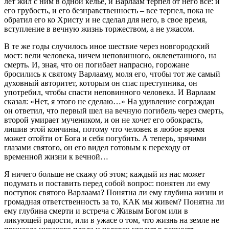
лет жил с ним в одной келье, и Варлаам терпел от него все: и
его грубость, и его безнравственность – все терпел, пока не
обратил его ко Христу и не сделал для него, в свое время,
вступление в вечную жизнь торжеством, а не ужасом.
В те же годы случилось иное шествие через новгородский
мост: вели человека, ничем неповинного, оклеветанного, на
смерть. И, зная, что он погибает напрасно, горожане
бросились к святому Варлааму, моля его, чтобы тот же самый
духовный авторитет, которым он спас преступника, он
употребил, чтобы спасти неповинного человека. И Варлаам
сказал: «Нет, я этого не сделаю…» На удивление сограждан
он ответил, что первый шел на вечную погибель через смерть,
второй умирает мучеником, и он не хочет его обокрасть,
лишив этой кончины, потому что человек в любое время
может отойти от Бога и себя погубить. А теперь, зрячими
глазами святого, он его видел готовым к переходу от
временной жизни к вечной…
Я ничего больше не скажу об этом; каждый из нас может
подумать и поставить перед собой вопрос: понятен ли ему
поступок святого Варлаама? Понятна ли ему глубина жизни и
громадная ответственность за то, КАК мы живем? Понятна ли
ему глубина смерти и встреча с Живым Богом или в
ликующей радости, или в ужасе о том, что жизнь на земле не