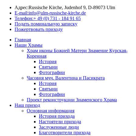
Адрес:
Russische Kirche, Judenhof 9, D-89073 Ulm
E-mail:
info@ulm-russische-kirche.de
Телефон:
+ 49 (0) 731 - 184 91 65
Подать поминальную записку
Пожертвовать приходу
Главная
Наши Храмы
Храм иконы Божией Матери Знамение Курская-
Коренная
История
Святыни
Фотографии
Часовня мчч. Валентина и Пасикрата
История
Святыни
Фотографии
Проект реконструкции Знаменского Храма
Наш приход
Основная информация
История прихода
Настоятели прихода
Заслуженные люди
Благотворители прихода