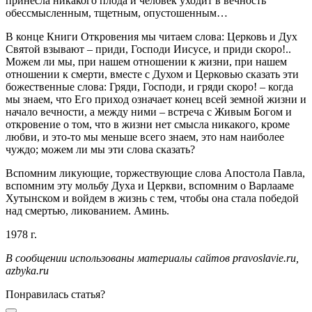
принесла никакого плода и человек уходит в вечность
обессмысленным, тщетным, опустошенным…
В конце Книги Откровения мы читаем слова: Церковь и Дух
Святой взывают – приди, Господи Иисусе, и приди скоро!..
Можем ли мы, при нашем отношении к жизни, при нашем
отношении к смерти, вместе с Духом и Церковью сказать эти
божественные слова: Гряди, Господи, и гряди скоро! – когда
мы знаем, что Его приход означает конец всей земной жизни и
начало вечности, а между ними – встреча с Живым Богом и
откровение о том, что в жизни нет смысла никакого, кроме
любви, и это-то мы меньше всего знаем, это нам наиболее
чуждо; можем ли мы эти слова сказать?
Вспомним ликующие, торжествующие слова Апостола Павла,
вспомним эту мольбу Духа и Церкви, вспомним о Варлааме
Хутынском и войдем в жизнь с тем, чтобы она стала победой
над смертью, ликованием. Аминь.
1978 г.
В сообщении использованы материалы
сайтов pravoslavie.ru,
azbyka.ru
Понравилась статья?