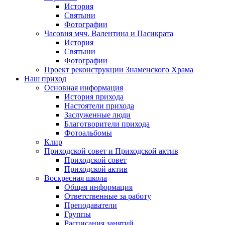
История
Святыни
Фотографии
Часовня мчч. Валентина и Пасикрата
История
Святыни
Фотографии
Проект реконструкции Знаменского Храма
Наш приход
Основная информация
История прихода
Настоятели прихода
Заслуженные люди
Благотворители прихода
Фотоальбомы
Клир
Приходской совет и Приходской актив
Приходской совет
Приходской актив
Воскресная школа
Общая информация
Ответственные за работу
Преподаватели
Группы
Расписания занятий