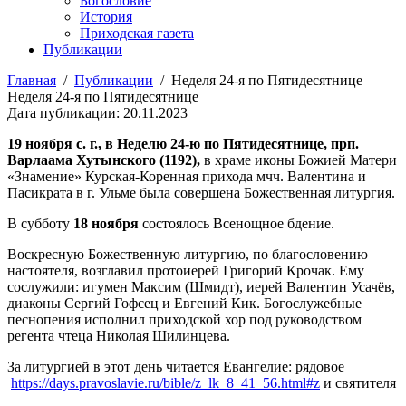
Богословие
История
Приходская газета
Публикации
Главная
/
Публикации
/
Неделя 24-я по Пятидесятнице
Неделя 24-я по Пятидесятнице
Дата публикации: 20.11.2023
19 ноября с. г.,
в Неделю 24-ю по Пятидесятнице, прп.
Варлаама Хутынского (1192),
в храме иконы Божией Матери
«Знамение» Курская-Коренная прихода мчч. Валентина и
Пасикрата в г. Ульме была совершена Божественная литургия.
В субботу
18 ноября
состоялось Всенощное бдение.
Воскресную Божественную литургию, по благословению
настоятеля, возглавил протоиерей Григорий Крочак. Ему
сослужили: игумен Максим (Шмидт), иерей Валентин Усачёв,
диаконы Сергий Гофсец и Евгений Кик. Богослужебные
песнопения исполнил приходской хор под руководством
регента чтеца Николая Шилинцева.
За литургией в этот день читается Евангелие: рядовое
https://days.pravoslavie.ru/bible/z_lk_8_41_56.html#z
и святителя