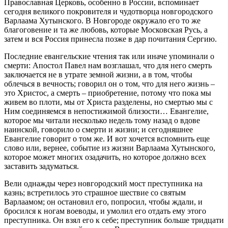
Православная Церковь, особенно в России, вспоминает
сегодня великого покровителя и чудотворца новгородского
Варлаама Хутынского. В Новгороде окружало его то же
благоговение и та же любовь, которые Московская Русь, а
затем и вся Россия принесла позже в дар почитания Сергию.
Последние евангельские чтения так или иначе упоминали о
смерти: Апостол Павел нам возглашал, что для него смерть
заключается не в утрате земной жизни, а в том, чтобы
облечься в вечность; говорил он о том, что для него жизнь –
это Христос, а смерть – приобретение, потому что пока мы
живем во плоти, мы от Христа разделены, но смертью мы с
Ним соединяемся в непостижимой близости… Евангелие,
которое мы читали несколько недель тому назад о вдове
наинской, говорило о смерти и жизни; и сегодняшнее
Евангелие говорит о том же. И вот хочется вспомнить еще
слово или, вернее, событие из жизни Варлаама Хутынского,
которое может многих озадачить, но которое должно всех
заставить задуматься.
Вели однажды через новгородский мост преступника на
казнь; встретилось это страшное шествие со святым
Варлаамом; он остановил его, попросил, чтобы ждали, и
бросился к ногам воеводы, и умолил его отдать ему этого
преступника. Он взял его к себе; преступник больше тридцати