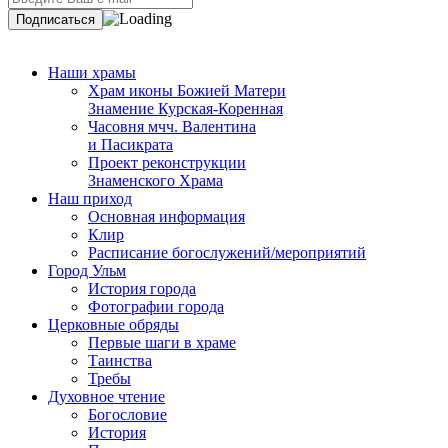
Наши храмы
Храм иконы Божией Матери
Знамение Курская-Коренная
Часовня мчч. Валентина
и Пасикрата
Проект реконструкции
Знаменского Храма
Наш приход
Основная информация
Клир
Расписание богослужений/мероприятий
Город Ульм
История города
Фотографии города
Церковные обряды
Первые шаги в храме
Таинства
Требы
Духовное чтение
Богословие
История