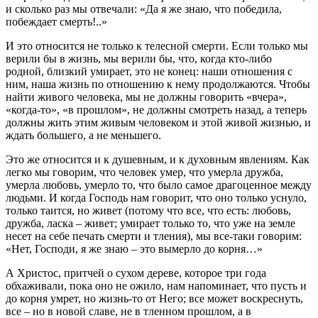
и сколько раз мы отвечали: «Да я же знаю, что победила,
побеждает смерть!..»
И это относится не только к телесной смерти. Если только мы
верили бы в жизнь, мы верили бы, что, когда кто-либо
родной, близкий умирает, это не конец: наши отношения с
ним, наша жизнь по отношению к нему продолжаются. Чтобы
найти живого человека, мы не должны говорить «вчера»,
«когда-то», «в прошлом», не должны смотреть назад, а теперь
должны жить этим живым человеком и этой живой жизнью, и
ждать большего, а не меньшего.
Это же относится и к душевным, и к духовным явлениям. Как
легко мы говорим, что человек умер, что умерла дружба,
умерла любовь, умерло то, что было самое драгоценное между
людьми. И когда Господь нам говорит, что оно только уснуло,
только таится, но живет (потому что все, что есть: любовь,
дружба, ласка – живет; умирает только то, что уже на земле
несет на себе печать смерти и тления), мы все-таки говорим:
«Нет, Господи, я же знаю – это вымерло до корня…»
А Христос, притчей о сухом дереве, которое три года
обхаживали, пока оно не ожило, нам напоминает, что пусть и
до корня умрет, но жизнь-то от Него; все может воскреснуть,
все – но в новой славе, не в тленном прошлом, а в