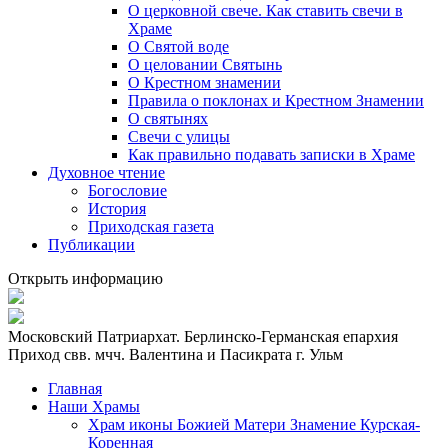
О церковной свече. Как ставить свечи в
Храме
О Святой воде
О целовании Святынь
О Крестном знамении
Правила о поклонах и Крестном Знамении
О святынях
Свечи с улицы
Как правильно подавать записки в Храме
Духовное чтение
Богословие
История
Приходская газета
Публикации
Открыть информацию
Московский Патриархат. Берлинско-Германская епархия
Приход свв. мчч. Валентина и Пасикрата г. Ульм
Главная
Наши Храмы
Храм иконы Божией Матери Знамение Курская-
Коренная