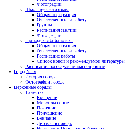
Фотографии
Школа русского языка
Общая информация
Ответственные за работу
Группы
Расписания занятий
Фотографии
Приходская библиотека
Общая информация
Ответственные за работу
Расписание работы
Список новой и рекомендуемой литературы
Расписание богослужений/мероприятий
Город Ульм
История города
Фотографии города
Церковные обряды
Таинства
Крещение
Миропомазание
Покаяние
Причащение
Венчание
Детская исповедь
Исповедь и Причащение болящих