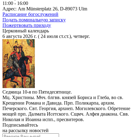
11:00 - 16:00
Адрес: Am Münsterplatz 26, D-89073 Ulm
Расписание богослужений
Подать поминальную записку
Пожертвовать приходу
Церковный календарь
6 августа 2026 г. ( 24 июля ст.ст.), четверг.
Седмица 10-я по Пятидесятнице.
Мц. Христины. Мчч. блгвв. князей Бориса и Глеба, во св.
Крещении Романа и Давида. Прп. Поликарпа, архим.
Печерского. Свт. Георгия, архиеп. Могилевского. Обретение
мощей прп. Далмата Исетского. Сщмч. Алфея диакона. Свв.
Николая и Иоанна испп., пресвитеров.
Подписывайтесь
на рассылку новостей