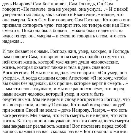
дочь Иаирову! Сам Бог пришел, Сам Господь, Он Сам
говорит: «Не плачьте, она не умерла, она уснула…» И с какой
уверенностью люди, как сказано в Евангелии, «знали», что
она умерла. Хотя Сам Бог говорит, Сам Господь, Которого они
призвали сотворить чудо, говорит это, но теперь они над Ним
смеются. Пока она была больна – можно было надеяться на
чудо; теперь она умерла – и смешно говорить о том, что есть
надежда…
И так бывает и с нами. Господь жил, умер, воскрес, и Господь
нам говорит Сам, что временная смерть подобна сну, что за
ней стоит жизнь, которой уже живут души человеческие,
жизнь, которая охватит также и тела в день славного
Воскресения. И мы все продолжаем говорить: «Он умер, она
умерла». А когда слышим слова Апостола: «Я не хочу, чтобы
вы были без надежды, как прочие, которые верят в смерть…»
– мы эти слова слушаем, и мы все равно «знаем», что перед
нами лежит человек, который умер, и хотим быть
безутешными. Мы не верим и слову воскресшего Господа, что
мы воскреснем, и слову Господа, Который воскрешал людей
при жизни Своей на земле – дочь Иаирову, Лазаря, – что есть
воскресение. Мы знаем, что есть смерть, и не верим, что есть
жизнь. Как странно и как ужасно, что эта очевидность смерти
нам закрывает реальность жизни! Вот поставьте перед собой
вопрос, каждый из вас: сколько раз нам Бог говорил о жизни,