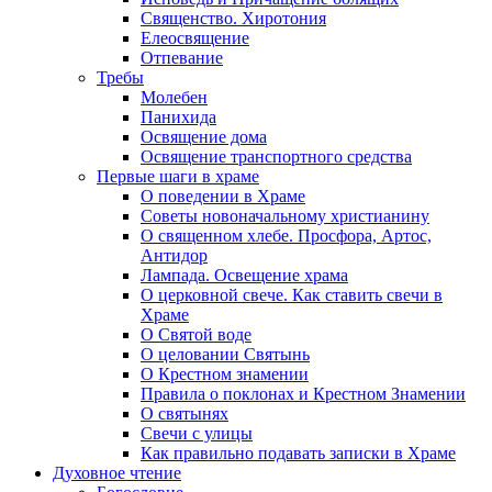
Священство. Хиротония
Елеосвящение
Отпевание
Требы
Молебен
Панихида
Освящение дома
Освящение транспортного средства
Первые шаги в храме
О поведении в Храме
Советы новоначальному христианину
О священном хлебе. Просфора, Артос,
Антидор
Лампада. Освещение храма
О церковной свече. Как ставить свечи в
Храме
О Святой воде
О целовании Святынь
О Крестном знамении
Правила о поклонах и Крестном Знамении
О святынях
Свечи с улицы
Как правильно подавать записки в Храме
Духовное чтение