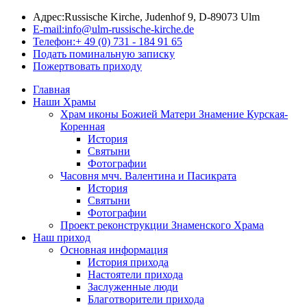
Адрес:
Russische Kirche, Judenhof 9, D-89073 Ulm
E-mail:
info@ulm-russische-kirche.de
Телефон:
+ 49 (0) 731 - 184 91 65
Подать поминальную записку
Пожертвовать приходу
Главная
Наши Храмы
Храм иконы Божией Матери Знамение Курская-
Коренная
История
Святыни
Фотографии
Часовня мчч. Валентина и Пасикрата
История
Святыни
Фотографии
Проект реконструкции Знаменского Храма
Наш приход
Основная информация
История прихода
Настоятели прихода
Заслуженные люди
Благотворители прихода