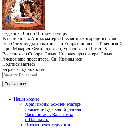
Седмица 10-я по Пятидесятнице.
Успение прав. Анны, матери Пресвятой Богородицы. Свв.
жен Олимпиады диакониссы и Евпраксии девы, Тавеннской.
Прп. Макария Желтоводского, Унженского. Память V
Вселенского Собора. Сщмч. Николая пресвитера. Сщмч.
Александра пресвитера. Св. Ираиды исп.
Подписывайтесь
на рассылку новостей
Наши храмы
Храм иконы Божией Матери
Знамение Курская-Коренная
Часовня мчч. Валентина
и Пасикрата
Проект реконструкции