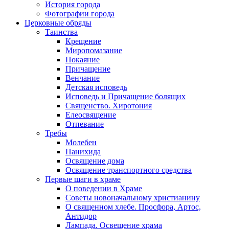
История города
Фотографии города
Церковные обряды
Таинства
Крещение
Миропомазание
Покаяние
Причащение
Венчание
Детская исповедь
Исповедь и Причащение болящих
Священство. Хиротония
Елеосвящение
Отпевание
Требы
Молебен
Панихида
Освящение дома
Освящение транспортного средства
Первые шаги в храме
О поведении в Храме
Советы новоначальному христианину
О священном хлебе. Просфора, Артос,
Антидор
Лампада. Освещение храма