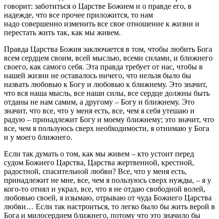
говорит: заботиться о Царстве Божием и о правде его, в
надежде, что все прочее приложится, то нам
надо совершенно изменить все свое отношение к жизни и
перестать жить так, как мы живем.
Правда Царства Божия заключается в том, чтобы любить Бога
всем сердцем своим, всей мыслью, всеми силами, и ближнего
своего, как самого себя. Эта правда требует от нас, чтобы в
нашей жизни не оставалось ничего, что нельзя было бы
назвать любовью к Богу и любовью к ближнему. Это значит,
что вся наша мысль, все наши силы, все сердце должны быть
отданы не нам самим, а другому – Богу и ближнему. Это
значит, что все, что у меня есть, все, чем я себя утешаю и
радую – принадлежит Богу и моему ближнему; это значит, что
все, чем я пользуюсь сверх необходимости, я отнимаю у Бога
и у моего ближнего.
Если так думать о том, как мы живем – кто устоит перед
судом Божиего Царства, Царства жертвенной, крестной,
радостной, спасительной любви? Все, что у меня есть,
принадлежит не мне, все, чем я пользуюсь сверх нужды, – я у
кого-то отнял и украл, все, что я не отдаю свободной волей,
любовью своей, я изымаю, отрываю от чуда Божиего Царства
любви… Если так настроиться, то легко было бы жить верой в
Бога и милосердием ближнего, потому что это значило бы