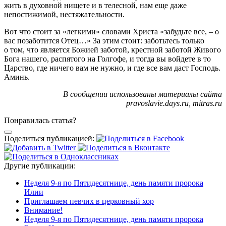
жить в духовной нищете и в телесной, нам еще даже
непостижимой, нестяжательности.
Вот что стоит за «легкими» словами Христа «забудьте все, – о
вас позаботится Отец…» За этим стоит: заботьтесь только
о том, что является Божией заботой, крестной заботой Живого
Бога нашего, распятого на Голгофе, и тогда вы войдете в то
Царство, где ничего вам не нужно, и где все вам даст Господь.
Аминь.
В сообщении использованы материалы
cайта
pravoslavie.days.ru, mitras.ru
Понравилась статья?
Поделиться публикацией:
Другие публикации:
Неделя 9-я по Пятидесятнице, день памяти пророка
Илии
Приглашаем певчих в церковный хор
Внимание!
Неделя 9-я по Пятидесятнице, день памяти пророка