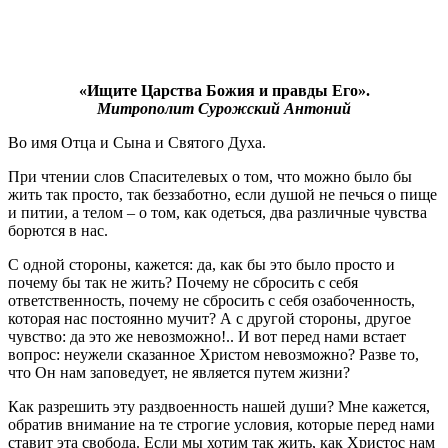
«Ищите Царства Божия и правды Его».
Митрополит Сурожский Антоний
Во имя Отца и Сына и Святого Духа.
При чтении слов Спасителевых о том, что можно было бы
жить так просто, так беззаботно, если душой не печься о пище
и питии, а телом – о том, как одеться, два различные чувства
борются в нас.
С одной стороны, кажется: да, как бы это было просто и
почему бы так не жить? Почему не сбросить с себя
ответственность, почему не сбросить с себя озабоченность,
которая нас постоянно мучит? А с другой стороны, другое
чувство: да это же невозможно!.. И вот перед нами встает
вопрос: неужели сказанное Христом невозможно? Разве то,
что Он нам заповедует, не является путем жизни?
Как разрешить эту раздвоенность нашей души? Мне кажется,
обратив внимание на те строгие условия, которые перед нами
ставит эта свобода. Если мы хотим так жить, как Христос нам