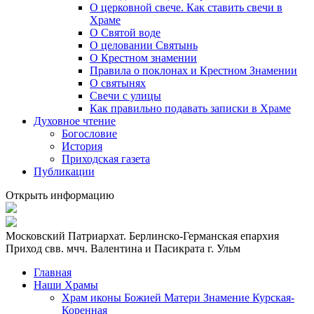
О церковной свече. Как ставить свечи в
Храме
О Святой воде
О целовании Святынь
О Крестном знамении
Правила о поклонах и Крестном Знамении
О святынях
Свечи с улицы
Как правильно подавать записки в Храме
Духовное чтение
Богословие
История
Приходская газета
Публикации
Открыть информацию
Московский Патриархат. Берлинско-Германская епархия
Приход свв. мчч. Валентина и Пасикрата г. Ульм
Главная
Наши Храмы
Храм иконы Божией Матери Знамение Курская-
Коренная