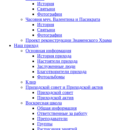
История
Святыни
Фотографии
Часовня мчч. Валентина и Пасикрата
История
Святыни
Фотографии
Проект реконструкции Знаменского Храма
Наш приход
Основная информация
История прихода
Настоятели прихода
Заслуженные люди
Благотворители прихода
Фотоальбомы
Клир
Приходской совет и Приходской актив
Приходской совет
Приходской актив
Воскресная школа
Общая информация
Ответственные за работу
Преподаватели
Группы
Расписания занятий