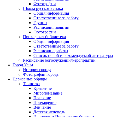
Фотографии
Школа русского языка
Общая информация
Ответственные за работу
Группы
Расписания занятий
Фотографии
Приходская библиотека
Общая информация
Ответственные за работу
Расписание работы
Список новой и рекомендуемой литературы
Расписание богослужений/мероприятий
Город Ульм
История города
Фотографии города
Церковные обряды
Таинства
Крещение
Миропомазание
Покаяние
Причащение
Венчание
Детская исповедь
Исповедь и Причащение болящих