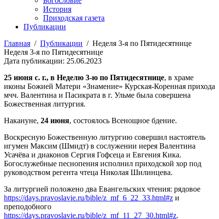
Богословие
История
Приходская газета
Публикации
Главная
/
Публикации
/
Неделя 3-я по Пятидесятнице
Неделя 3-я по Пятидесятнице
Дата публикации: 25.06.2023
25 июня с. г., в Неделю 3-ю по Пятидесятнице
, в храме
иконы Божией Матери «Знамение» Курская-Коренная прихода
мчч. Валентина и Пасикрата в г. Ульме была совершена
Божественная литургия.
Накануне,
24 июня
, состоялось Всенощное бдение.
Воскресную Божественную литургию совершил настоятель
игумен Максим (Шмидт) в сослужении иерея Валентина
Усачёва и диаконов Сергия Гофсеца и Евгения Кика.
Богослужебные песнопения исполнил приходской хор под
руководством регента чтеца Николая Шилинцева.
За литургией положено два Евангельских чтения: рядовое
https://days.pravoslavie.ru/bible/z_mf_6_22_33.html#z
и
преподобного
https://days.pravoslavie.ru/bible/z_mf_11_27_30.html#z
.