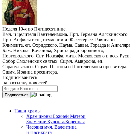
Неделя 10-я по Пятидесятнице.
Вмч. и целителя Пантелеимона. Прп. Германа Аляскинского.
Прп. Анфисы исп., игумении и 90 сестер ее. Равноапп.
Климента, еп. Охридского, Наума, Саввы, Горазда и Ангеляра.
Блж. Николая Кочанова, Христа ради юродивого,
Новгородского. Свт. Иоасафа, митр. Московского и всея Руси.
Собор Смоленских святых. Сщмч. Амвросия, еп.
Сарапульского. Сщмч. Платона и Пантелеимона пресвитера.
Сщмч. Иоанна пресвитера.
Подписывайтесь
на рассылку новостей
Наши храмы
Храм иконы Божией Матери
Знамение Курская-Коренная
Часовня мчч. Валентина
и Пасикрата