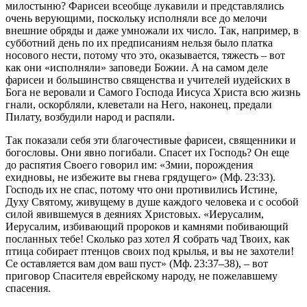
милостыню? Фарисеи всеобще лукавили и представлялись
очень верующими, поскольку исполняли все до мелочи
внешние обряды и даже умножали их число. Так, например, в
субботний день по их предписаниям нельзя было платка
носового нести, потому что это, оказывается, тяжесть – вот
как они «исполняли» заповеди Божии. А на самом деле
фарисеи и большинство священства и учителей иудейских в
Бога не веровали и Самого Господа Иисуса Христа всю жизнь
гнали, оскорбляли, клеветали на Него, наконец, предали
Пилату, возбудили народ и распяли.
Так показали себя эти благочестивые фарисеи, священники и
богословы. Они явно погибали. Спасет их Господь? Он еще
до распятия Своего говорил им: «Змии, порождения
ехидновы, не избежите вы гнева грядущего» (Мф. 23:33).
Господь их не спас, потому что они противились Истине,
Духу Святому, живущему в душе каждого человека и с особой
силой явившемуся в деяниях Христовых. «Иерусалим,
Иерусалим, избивающий пророков и камнями побивающий
посланных тебе! Сколько раз хотел Я собрать чад Твоих, как
птица собирает птенцов своих под крылья, и вы не захотели!
Се оставляется вам дом ваш пуст» (Мф. 23:37–38), – вот
приговор Спасителя еврейскому народу, не пожелавшему
спасения.