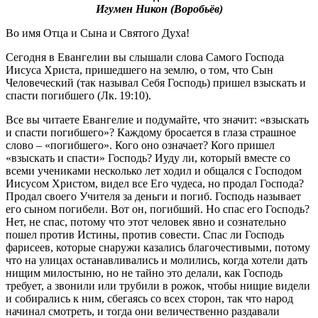
Игумен Никон (Воробьёв)
Во имя Отца и Сына и Святого Духа!
Сегодня в Евангелии вы слышали слова Самого Господа
Иисуса Христа, пришедшего на землю, о том, что Сын
Человеческий (так называл Себя Господь) пришел взыскать и
спасти погибшего (Лк. 19:10).
Все вы читаете Евангелие и подумайте, что значит: «взыскать
и спасти погибшего»? Каждому бросается в глаза страшное
слово – «погибшего». Кого оно означает? Кого пришел
«взыскать и спасти» Господь? Иуду ли, который вместе со
всеми учениками несколько лет ходил и общался с Господом
Иисусом Христом, видел все Его чудеса, но продал Господа?
Продал своего Учителя за деньги и погиб. Господь называет
его сыном погибели. Вот он, погибший. Но спас его Господь?
Нет, не спас, потому что этот человек явно и сознательно
пошел против Истины, против совести. Спас ли Господь
фарисеев, которые снаружи казались благочестивыми, потому
что на улицах останавливались и молились, когда хотели дать
нищим милостыню, но не тайно это делали, как Господь
требует, а звонили или трубили в рожок, чтобы нищие видели
и собирались к ним, сбегаясь со всех сторон, так что народ
начинал смотреть, и тогда они величественно раздавали