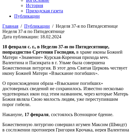
Богословие
История
Приходская газета
Публикации
Главная
/
Публикации
/
Неделя 37-я по Пятидесятнице
Неделя 37-я по Пятидесятнице
Дата публикации: 18.02.2024
18 февраля с. г., в Неделю 37-ю по Пятидесятнице,
попразднство Сретения Господня,
в храме иконы Божией
Матери «Знамение» Курская-Коренная прихода мчч.
Валентина и Пасикрата в г. Ульме была совершена
Божественная литургия. В этот день Святая Церковь чествует
икону Божией Матери «Взыскание погибших».
О происхождении образа «Взыскание погибших»
достоверных сведений не сохранилось. Известно несколько
чудотворных икон под этим названием, через которые Матерь
Божия являла Свою милость людям, уже переступившим
порог гибели.
Накануне,
17 февраля
, состоялось Всенощное бдение.
Божественную литургию совершил игумен Максим (Шмидт)
в сослужении протоиерея Григория Крочака, иерея Валентина