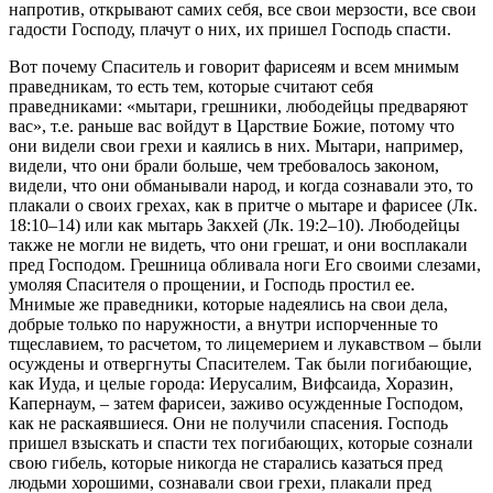
напротив, открывают самих себя, все свои мерзости, все свои
гадости Господу, плачут о них, их пришел Господь спасти.
Вот почему Спаситель и говорит фарисеям и всем мнимым
праведникам, то есть тем, которые считают себя
праведниками: «мытари, грешники, любодейцы предваряют
вас», т.е. раньше вас войдут в Царствие Божие, потому что
они видели свои грехи и каялись в них. Мытари, например,
видели, что они брали больше, чем требовалось законом,
видели, что они обманывали народ, и когда сознавали это, то
плакали о своих грехах, как в притче о мытаре и фарисее (Лк.
18:10–14) или как мытарь Закхей (Лк. 19:2–10). Любодейцы
также не могли не видеть, что они грешат, и они восплакали
пред Господом. Грешница обливала ноги Его своими слезами,
умоляя Спасителя о прощении, и Господь простил ее.
Мнимые же праведники, которые надеялись на свои дела,
добрые только по наружности, а внутри испорченные то
тщеславием, то расчетом, то лицемерием и лукавством – были
осуждены и отвергнуты Спасителем. Так были погибающие,
как Иуда, и целые города: Иерусалим, Вифсаида, Хоразин,
Капернаум, – затем фарисеи, заживо осужденные Господом,
как не раскаявшиеся. Они не получили спасения. Господь
пришел взыскать и спасти тех погибающих, которые сознали
свою гибель, которые никогда не старались казаться пред
людьми хорошими, сознавали свои грехи, плакали пред