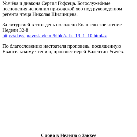
Усачёва и диакона Сергия Гофсеца. Богослужебные
песнопения исполнил приходской хор под руководством
регента чтеца Николая Шилинцева.
За литургией в этот день положено Евангельское чтение
Недели 32-й
https://days.pravoslavie.ru/bible/z_lk_19_1_10.html#z
.
По благословению настоятеля проповедь, посвященную
Евангельскому чтению, произнес иерей Валентин Усачёв.
Слово в Неделю о Закхее