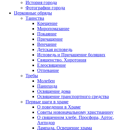
История города
Фотографии города
Церковные обряды
Таинства
Крещение
Миропомазание
Покаяние
Причащение
Венчание
Детская исповедь
Исповедь и Причащение болящих
Священство. Хиротония
Елеосвящение
Отпевание
Требы
Молебен
Панихида
Освящение дома
Освящение транспортного средства
Первые шаги в храме
О поведении в Храме
Советы новоначальному христианину
О священном хлебе. Просфора, Артос,
Антидор
Лампада. Освещение храма