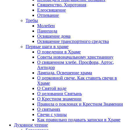
Священство. Хиротония
Елеосвящение
Отпевание
Требы
Молебен
Панихида
Освящение дома
Освящение транспортного средства
Первые шаги в храме
О поведении в Храме
Советы новоначальному христианину
О священном хлебе. Просфора, Артос,
Антидор
Лампада. Освещение храма
О церковной свече. Как ставить свечи в
Храме
О Святой воде
О целовании Святынь
О Крестном знамении
Правила о поклонах и Крестном Знамении
О святынях
Свечи с улицы
Как правильно подавать записки в Храме
Духовное чтение