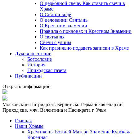
О церковной свече. Как ставить свечи в
Храме
О Святой воде
О целовании Святынь
О Крестном знамении
Правила о поклонах и Крестном Знамении
О святынях
Свечи с улицы
Как правильно подавать записки в Храме
Духовное чтение
Богословие
История
Приходская газета
Публикации
Открыть информацию
Московский Патриархат. Берлинско-Германская епархия
Приход свв. мчч. Валентина и Пасикрата г. Ульм
Главная
Наши Храмы
Храм иконы Божией Матери Знамение Курская-
Коренная