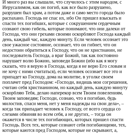
И много раз вы слышали, что случилось с этим народом, с
Иерусалимом, как он погиб, как все было разрушено,
разрушен был храм, а потом даже и само место города было
распахано. Господь не спас их, ибо Он пришел взыскать и
спасти тех погибших, которые с сокрушением сердечным
сознают свою гибель, которые понимают, что они далеки от
Господа, что они грехами своими оскорбляют Господа каждый
день, каждый час, каждую минуту. Если человек осознает это
свое ужасное состояние, осознает, что он гибнет, что он
недостоин обратиться к Господу, что он не христианин, не
последователь Господа, а враг Божий, так как постоянно
нарушает волю Божию, заповеди Божии (ибо как я могу
сказать, что я верую в Господа, когда я не верю Его словам и
не хочу с ними считаться), если человек осознает все это и
припадет ко Господу, дома на молитве, в уголке своем
поплачет пред Господом: «Господи, видишь мои согрешения,
считаю себя христианином, но каждый день, каждую минуту
оскорбляю Тебя, делаю наперекор всем Твоим повелениям,
Твоим заповедям; Господи, сознаю, что я погибаю, будь
милостив, спаси меня, нет у меня надежды на свои дела», –
когда так припадает человек к Господу, от всего сердца со
слезами обвиняя во всем себя, а не других, – тогда он
окажется в числе тех погибающих, которых пришел спасти
Господь. Всех тех, которые сознают себя погибающими, тех,
которые каются пред Господом, которые не скрывают, а,