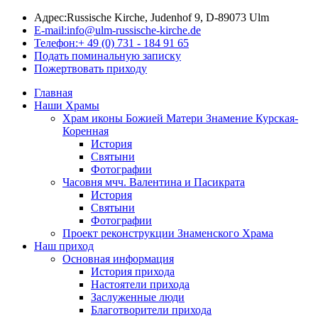
Адрес:
Russische Kirche, Judenhof 9, D-89073 Ulm
E-mail:
info@ulm-russische-kirche.de
Телефон:
+ 49 (0) 731 - 184 91 65
Подать поминальную записку
Пожертвовать приходу
Главная
Наши Храмы
Храм иконы Божией Матери Знамение Курская-
Коренная
История
Святыни
Фотографии
Часовня мчч. Валентина и Пасикрата
История
Святыни
Фотографии
Проект реконструкции Знаменского Храма
Наш приход
Основная информация
История прихода
Настоятели прихода
Заслуженные люди
Благотворители прихода