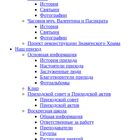
История
Святыни
Фотографии
Часовня мчч. Валентина и Пасикрата
История
Святыни
Фотографии
Проект реконструкции Знаменского Храма
Наш приход
Основная информация
История прихода
Настоятели прихода
Заслуженные люди
Благотворители прихода
Фотоальбомы
Клир
Приходской совет и Приходской актив
Приходской совет
Приходской актив
Воскресная школа
Общая информация
Ответственные за работу
Преподаватели
Группы
Расписания занятий