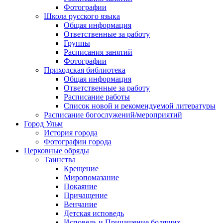
Фотографии
Школа русского языка
Общая информация
Ответственные за работу
Группы
Расписания занятий
Фотографии
Приходская библиотека
Общая информация
Ответственные за работу
Расписание работы
Список новой и рекомендуемой литературы
Расписание богослужений/мероприятий
Город Ульм
История города
Фотографии города
Церковные обряды
Таинства
Крещение
Миропомазание
Покаяние
Причащение
Венчание
Детская исповедь
Исповедь и Причащение болящих