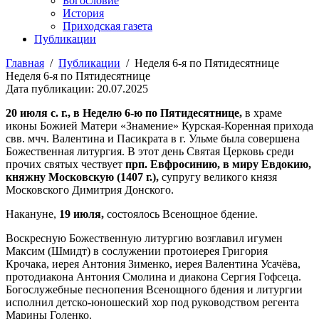
Богословие
История
Приходская газета
Публикации
Главная
/
Публикации
/
Неделя 6-я по Пятидесятнице
Неделя 6-я по Пятидесятнице
Дата публикации: 20.07.2025
20 июля с. г., в Неделю 6-ю по Пятидесятнице,
в храме
иконы Божией Матери «Знамение» Курская-Коренная прихода
свв. мчч. Валентина и Пасикрата в г. Ульме была совершена
Божественная литургия. В этот день Святая Церковь среди
прочих святых чествует
прп. Евфросинию, в миру Евдокию,
княжну Московскую (1407 г.),
супругу великого князя
Московского Димитрия Донского.
Накануне,
19 июля,
состоялось Всенощное бдение.
Воскресную Божественную литургию возглавил игумен
Максим (Шмидт) в сослужении протоиерея Григория
Крочака, иерея Антония Зименко, иерея Валентина Усачёва,
протодиакона Антония Смолина и диакона Сергия Гофсеца.
Богослужебные песнопения Всенощного бдения и литургии
исполнил детско-юношеский хор под руководством регента
Марины Голенко.