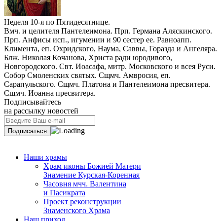
Неделя 10-я по Пятидесятнице.
Вмч. и целителя Пантелеимона. Прп. Германа Аляскинского.
Прп. Анфисы исп., игумении и 90 сестер ее. Равноапп.
Климента, еп. Охридского, Наума, Саввы, Горазда и Ангеляра.
Блж. Николая Кочанова, Христа ради юродивого,
Новгородского. Свт. Иоасафа, митр. Московского и всея Руси.
Собор Смоленских святых. Сщмч. Амвросия, еп.
Сарапульского. Сщмч. Платона и Пантелеимона пресвитера.
Сщмч. Иоанна пресвитера.
Подписывайтесь
на рассылку новостей
Наши храмы
Храм иконы Божией Матери
Знамение Курская-Коренная
Часовня мчч. Валентина
и Пасикрата
Проект реконструкции
Знаменского Храма
Наш приход