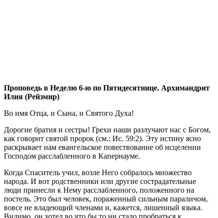
Проповедь в Неделю 6-ю по Пятидесятнице.
Архимандрит
Илия (Рейзмир)
Во имя Отца, и Сына, и Святого Духа!
Дорогие братия и сестры! Грехи наши разлучают нас с Богом,
как говорит святой пророк (см.: Ис. 59:2). Эту истину ясно
раскрывает нам евангельское повествование об исцелении
Господом расслабленного в Капернауме.
Когда Спаситель учил, возле Него собралось множество
народа. И вот родственники или другие сострадательные
люди принесли к Нему расслабленного, положенного на
постель. Это был человек, пораженный сильным параличом,
вовсе не владеющий членами и, кажется, лишенный языка.
Видимо, он хотел во что бы то ни стало пробраться к