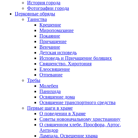
История города
Фотографии города
Церковные обряды
Таинства
Крещение
Миропомазание
Покаяние
Причащение
Венчание
Детская исповедь
Исповедь и Причащение болящих
Священство. Хиротония
Елеосвящение
Отпевание
Требы
Молебен
Панихида
Освящение дома
Освящение транспортного средства
Первые шаги в храме
О поведении в Храме
Советы новоначальному христианину
О священном хлебе. Просфора, Артос,
Антидор
Лампада. Освещение храма