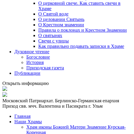
О церковной свече. Как ставить свечи в
Храме
О Святой воде
О целовании Святынь
О Крестном знамении
Правила о поклонах и Крестном Знамении
О святынях
Свечи с улицы
Как правильно подавать записки в Храме
Духовное чтение
Богословие
История
Приходская газета
Публикации
Открыть информацию
Московский Патриархат. Берлинско-Германская епархия
Приход свв. мчч. Валентина и Пасикрата г. Ульм
Главная
Наши Храмы
Храм иконы Божией Матери Знамение Курская-
Коренная