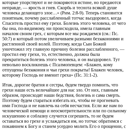
которые упорствуют и не покоряются истине, но предаются
неправде, — ярость и гнев. Скорбь и теснота всякой душе
человека делающего злое…» (Рим. 2:8-9). Теперь становится
понятным, почему расслабленный тотчас выздоровел, когда
Спаситель простил ему грехи. Болезнь этого человека, от чего
бы она, по-видимому, ни происходила, имела главным
началом своим грех, с которым все мы рождаемся (см.: Пс.
50:7) и который потом увеличиваем разными беззакониями и
растленной своей волей. Поэтому, когда Сын Божий
уничтожил эту главную причину болезни расслабленного, —
простил ему грехи, то, естественно, должна была
прекратиться болезнь этого человека, и он выздоровел. Тут
невольно воскликнешь с Псалмопевцем: «Блажен, кому
отпущены беззакония и чьи грехи покрыты! Блажен человек,
которому Господь не вменит греха» (Пс. 31:1-2).
Итак, дорогие братия и сестры, будем твердо помнить, что
грехи наши есть величайшее для нас зло. От них, главным
образом, происходят наши бедствия, болезнь и сама смерть.
Поэтому будем стараться избегать их, чтобы не прогневать
ими Господа и не навлечь на себя несчастия. Если же нам по
человеческой немощи и неосмотрительности или по сильному
искушению и соблазну случится согрешить, то не будем
оставаться во грехе и услаждаться им, но тотчас обратимся с
покаянием к Богу и станем усердно молить Его о прощении, с