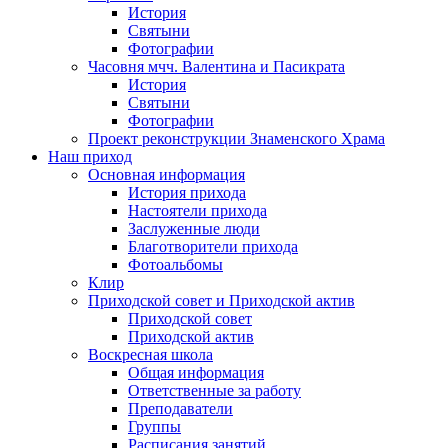
История
Святыни
Фотографии
Часовня мчч. Валентина и Пасикрата
История
Святыни
Фотографии
Проект реконструкции Знаменского Храма
Наш приход
Основная информация
История прихода
Настоятели прихода
Заслуженные люди
Благотворители прихода
Фотоальбомы
Клир
Приходской совет и Приходской актив
Приходской совет
Приходской актив
Воскресная школа
Общая информация
Ответственные за работу
Преподаватели
Группы
Расписания занятий