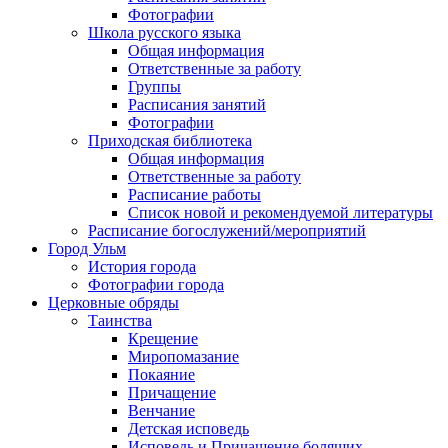
Фотографии
Школа русского языка
Общая информация
Ответственные за работу
Группы
Расписания занятий
Фотографии
Приходская библиотека
Общая информация
Ответственные за работу
Расписание работы
Список новой и рекомендуемой литературы
Расписание богослужений/мероприятий
Город Ульм
История города
Фотографии города
Церковные обряды
Таинства
Крещение
Миропомазание
Покаяние
Причащение
Венчание
Детская исповедь
Исповедь и Причащение болящих