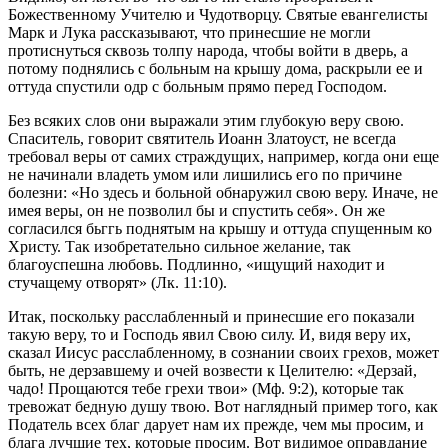
Божественному Учителю и Чудотворцу. Святые евангелисты
Марк и Лука рассказывают, что принесшие не могли
протиснуться сквозь толпу народа, чтобы войти в дверь, а
потому поднялись с больным на крышу дома, раскрыли ее и
оттуда спустили одр с больным прямо перед Господом.
Без всяких слов они выражали этим глубокую веру свою.
Спаситель, говорит святитель Иоанн Златоуст, не всегда
требовал веры от самих страждущих, например, когда они еще
не начинали владеть умом или лишились его по причине
болезни: «Но здесь и больной обнаружил свою веру. Иначе, не
имея веры, он не позволил бы и спустить себя». Он же
согласился бьггь поднятым на крышу и оттуда спущенным ко
Христу. Так изобретательно сильное желание, так
благоуспешна любовь. Подлинно, «ищущий находит и
стучащему отворят» (Лк. 11:10).
Итак, поскольку расслабленный и принесшие его показали
такую веру, то и Господь явил Свою силу. И, видя веру их,
сказал Иисус расслабленному, в сознании своих грехов, может
быть, не дерзавшему и очей возвести к Целителю: «Дерзай,
чадо! Прощаются тебе грехи твои» (Мф. 9:2), которые так
тревожат бедную душу твою. Вот наглядный пример того, как
Податель всех благ дарует нам их прежде, чем мы просим, и
блага лучшие тех, которые просим. Вот видимое оправдание