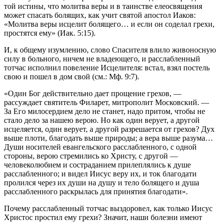
той истины, что молитва веры и в таинстве елеосвящения
может спасать болящих, как учит святой апостол Иаков:
«Молитва веры исцелит болящего… и если он соделал грехи,
простятся ему» (Иак. 5:15).
И, к общему изумлению, слово Спасителя влило живоносную
силу в больного, ничем не владеющего, и расслабленный
тотчас исполнил повеление Исцелителя: встал, взял постель
свою и пошел в дом свой (см.: Мф. 9:7).
«Один Бог действительно дает прощение грехов, —
рассуждает святитель Филарет, митрополит Московский. —
За Его милосердием дело не станет, надо притом, чтобы не
стало дело за нашею верою. Но как один верует, а другой
исцеляется, один верует, а другой разрешается от грехов? Дух
выше плоти, благодать выше природы; а вера выше разума…
Души носителей евангельского расслабленного, с одной
стороны, верою стремились ко Христу, с другой —
человеколюбием и состраданием прилеплялись к душе
расслабленного; и видел Иисус веру их, и ток благодати
пролился через их души на душу и тело болящего и душа
расслабленного раскрылась для принятия благодати».
Почему расслабленный тотчас выздоровел, как только Иисус
Христос простил ему грехи? Значит, наши болезни имеют