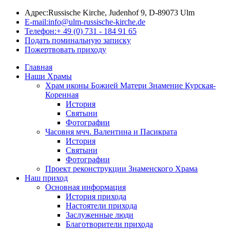
Адрес:
Russische Kirche, Judenhof 9, D-89073 Ulm
E-mail:
info@ulm-russische-kirche.de
Телефон:
+ 49 (0) 731 - 184 91 65
Подать поминальную записку
Пожертвовать приходу
Главная
Наши Храмы
Храм иконы Божией Матери Знамение Курская-
Коренная
История
Святыни
Фотографии
Часовня мчч. Валентина и Пасикрата
История
Святыни
Фотографии
Проект реконструкции Знаменского Храма
Наш приход
Основная информация
История прихода
Настоятели прихода
Заслуженные люди
Благотворители прихода