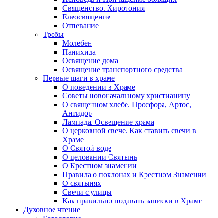
Священство. Хиротония
Елеосвящение
Отпевание
Требы
Молебен
Панихида
Освящение дома
Освящение транспортного средства
Первые шаги в храме
О поведении в Храме
Советы новоначальному христианину
О священном хлебе. Просфора, Артос,
Антидор
Лампада. Освещение храма
О церковной свече. Как ставить свечи в
Храме
О Святой воде
О целовании Святынь
О Крестном знамении
Правила о поклонах и Крестном Знамении
О святынях
Свечи с улицы
Как правильно подавать записки в Храме
Духовное чтение