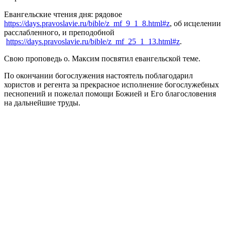
Евангельские чтения дня: рядовое
https://days.pravoslavie.ru/bible/z_mf_9_1_8.html#z
, об исцелении
расслабленного, и преподобной
https://days.pravoslavie.ru/bible/z_mf_25_1_13.html#z
.
Свою проповедь о. Максим посвятил евангельской теме.
По окончании богослужения настоятель поблагодарил
хористов и регента за прекрасное исполнение богослужебных
песнопений и пожелал помощи Божией и Его благословения
на дальнейшие труды.