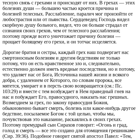
тесную связь с грехами и происходят от них. В грехах — этих
болезнях души — большею частью кроется причина и
болезней телесных. Расслабление, паралич мог произойти от
любострастия или от пьянства. Сердцеведец Господь видел
скорбную душу больного, видел, что он больше страдал от
сознания своих грехов, чем от телесного расслабления;
поэтому прежде всего уничтожает причину болезни —
прощает болящему его грехи, и он тотчас исцеляется.
Дорогие братия и сестры, каждый грех наш подвергает нас
смертоносным болезням и другим бедствиям не только
потому, что он есть нравственное зло и, следовательно,
естественно должен иметь вредные последствия, но и потому,
что удаляет нас от Бога, Источника нашей жизни и всякого
добра, с удалением от Которого, по словам пророка, все
мятется, умирает и в персть свою возвращается (см.: Пс.
103:29) и вместе с тем возбуждает в Нем праведный гнев на
нас и побуждает Его, правосудного, наказать нас грешных.
Возмездием за грех, по закону правосудия Божия,
обыкновенно бывает смерть, болезнь или какое-нибудь другое
бедствие, посылаемое Богом с той целью, чтобы мы,
почувствовав это наказание, раскаялись в своих грехах.
Поэтому премудрый сын Сирахов говорит: «Огонь и град,
голод и смерть — все это создано для отомщения грешникам»
(Сир. 39:36). Подобное говорит святой апостол Павел: «Тем,