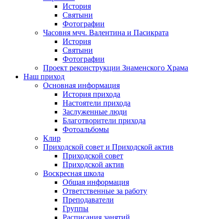
История
Святыни
Фотографии
Часовня мчч. Валентина и Пасикрата
История
Святыни
Фотографии
Проект реконструкции Знаменского Храма
Наш приход
Основная информация
История прихода
Настоятели прихода
Заслуженные люди
Благотворители прихода
Фотоальбомы
Клир
Приходской совет и Приходской актив
Приходской совет
Приходской актив
Воскресная школа
Общая информация
Ответственные за работу
Преподаватели
Группы
Расписания занятий