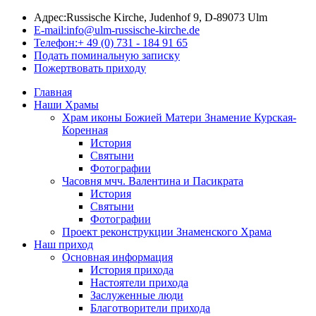
Адрес:
Russische Kirche, Judenhof 9, D-89073 Ulm
E-mail:
info@ulm-russische-kirche.de
Телефон:
+ 49 (0) 731 - 184 91 65
Подать поминальную записку
Пожертвовать приходу
Главная
Наши Храмы
Храм иконы Божией Матери Знамение Курская-
Коренная
История
Святыни
Фотографии
Часовня мчч. Валентина и Пасикрата
История
Святыни
Фотографии
Проект реконструкции Знаменского Храма
Наш приход
Основная информация
История прихода
Настоятели прихода
Заслуженные люди
Благотворители прихода