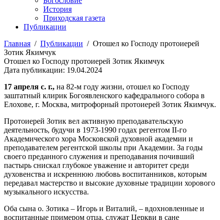
Богословие
История
Приходская газета
Публикации
Главная
/
Публикации
/
Отошел ко Господу протоиерей
Зотик Якимчук
Отошел ко Господу протоиерей Зотик Якимчук
Дата публикации: 19.04.2024
17 апреля с. г.,
на 82-м году жизни, отошел ко Господу
заштатный клирик Богоявленского кафедрального собора в
Елохове, г. Москва, митрофорный протоиерей Зотик Якимчук.
Протоиерей Зотик вел активную преподавательскую
деятельность, будучи в 1973-1990 годах регентом II-го
Академического хора Московской духовной академии и
преподавателем регентской школы при Академии. За годы
своего преданного служения и преподавания почивший
пастырь снискал глубокое уважение и авторитет среди
духовенства и искреннюю любовь воспитанников, которым
передавал мастерство и высокие духовные традиции хорового
музыкального искусства.
Оба сына о. Зотика – Игорь и Виталий, – вдохновленные и
воспитанные примером отца, служат Церкви в сане