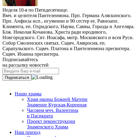
Неделя 10-я по Пятидесятнице.
Вмч. и целителя Пантелеимона. Прп. Германа Аляскинского.
Прп. Анфисы исп., игумении и 90 сестер ее. Равноапп.
Климента, еп. Охридского, Наума, Саввы, Горазда и Ангеляра.
Блж. Николая Кочанова, Христа ради юродивого,
Новгородского. Свт. Иоасафа, митр. Московского и всея Руси.
Собор Смоленских святых. Сщмч. Амвросия, еп.
Сарапульского. Сщмч. Платона и Пантелеимона пресвитера.
Сщмч. Иоанна пресвитера.
Подписывайтесь
на рассылку новостей
Наши храмы
Храм иконы Божией Матери
Знамение Курская-Коренная
Часовня мчч. Валентина
и Пасикрата
Проект реконструкции
Знаменского Храма
Наш приход