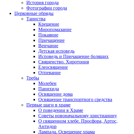
История города
Фотографии города
Церковные обряды
Таинства
Крещение
Миропомазание
Покаяние
Причащение
Венчание
Детская исповедь
Исповедь и Причащение болящих
Священство. Хиротония
Елеосвящение
Отпевание
Требы
Молебен
Панихида
Освящение дома
Освящение транспортного средства
Первые шаги в храме
О поведении в Храме
Советы новоначальному христианину
О священном хлебе. Просфора, Артос,
Антидор
Лампада. Освещение храма