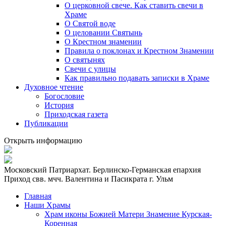
О церковной свече. Как ставить свечи в
Храме
О Святой воде
О целовании Святынь
О Крестном знамении
Правила о поклонах и Крестном Знамении
О святынях
Свечи с улицы
Как правильно подавать записки в Храме
Духовное чтение
Богословие
История
Приходская газета
Публикации
Открыть информацию
Московский Патриархат. Берлинско-Германская епархия
Приход свв. мчч. Валентина и Пасикрата г. Ульм
Главная
Наши Храмы
Храм иконы Божией Матери Знамение Курская-
Коренная