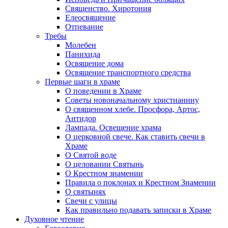
Священство. Хиротония
Елеосвящение
Отпевание
Требы
Молебен
Панихида
Освящение дома
Освящение транспортного средства
Первые шаги в храме
О поведении в Храме
Советы новоначальному христианину
О священном хлебе. Просфора, Артос,
Антидор
Лампада. Освещение храма
О церковной свече. Как ставить свечи в
Храме
О Святой воде
О целовании Святынь
О Крестном знамении
Правила о поклонах и Крестном Знамении
О святынях
Свечи с улицы
Как правильно подавать записки в Храме
Духовное чтение