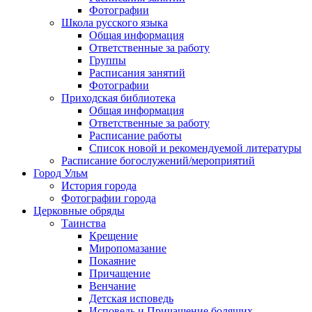
Фотографии
Школа русского языка
Общая информация
Ответственные за работу
Группы
Расписания занятий
Фотографии
Приходская библиотека
Общая информация
Ответственные за работу
Расписание работы
Список новой и рекомендуемой литературы
Расписание богослужений/мероприятий
Город Ульм
История города
Фотографии города
Церковные обряды
Таинства
Крещение
Миропомазание
Покаяние
Причащение
Венчание
Детская исповедь
Исповедь и Причащение болящих