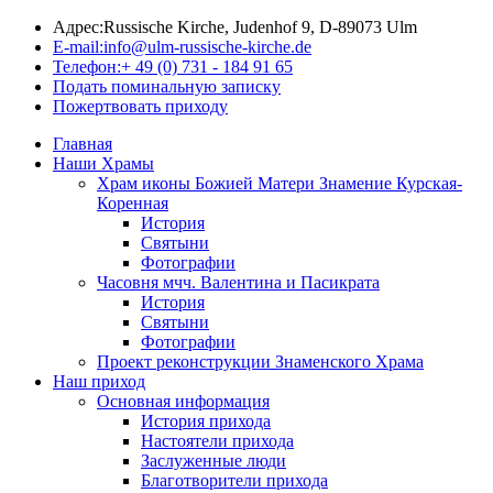
Адрес:
Russische Kirche, Judenhof 9, D-89073 Ulm
E-mail:
info@ulm-russische-kirche.de
Телефон:
+ 49 (0) 731 - 184 91 65
Подать поминальную записку
Пожертвовать приходу
Главная
Наши Храмы
Храм иконы Божией Матери Знамение Курская-
Коренная
История
Святыни
Фотографии
Часовня мчч. Валентина и Пасикрата
История
Святыни
Фотографии
Проект реконструкции Знаменского Храма
Наш приход
Основная информация
История прихода
Настоятели прихода
Заслуженные люди
Благотворители прихода