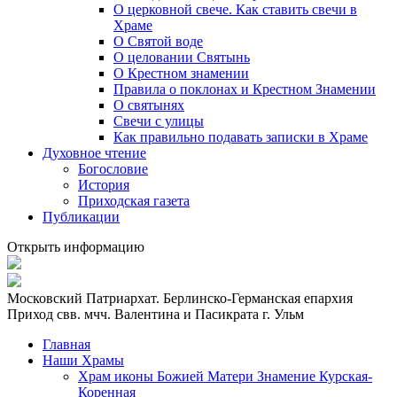
О церковной свече. Как ставить свечи в
Храме
О Святой воде
О целовании Святынь
О Крестном знамении
Правила о поклонах и Крестном Знамении
О святынях
Свечи с улицы
Как правильно подавать записки в Храме
Духовное чтение
Богословие
История
Приходская газета
Публикации
Открыть информацию
Московский Патриархат. Берлинско-Германская епархия
Приход свв. мчч. Валентина и Пасикрата г. Ульм
Главная
Наши Храмы
Храм иконы Божией Матери Знамение Курская-
Коренная