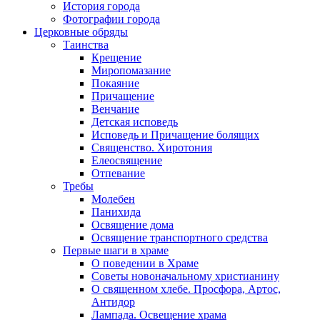
История города
Фотографии города
Церковные обряды
Таинства
Крещение
Миропомазание
Покаяние
Причащение
Венчание
Детская исповедь
Исповедь и Причащение болящих
Священство. Хиротония
Елеосвящение
Отпевание
Требы
Молебен
Панихида
Освящение дома
Освящение транспортного средства
Первые шаги в храме
О поведении в Храме
Советы новоначальному христианину
О священном хлебе. Просфора, Артос,
Антидор
Лампада. Освещение храма