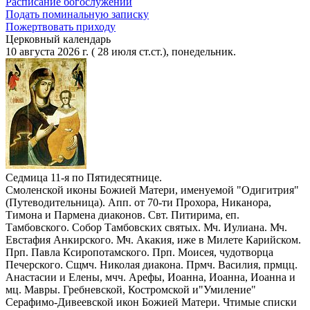
Расписание богослужений
Подать поминальную записку
Пожертвовать приходу
Церковный календарь
10 августа 2026 г. ( 28 июля ст.ст.), понедельник.
Седмица 11-я по Пятидесятнице.
Смоленской иконы Божией Матери, именуемой "Одигитрия"
(Путеводительница). Апп. от 70-ти Прохора, Никанора,
Тимона и Пармена диаконов. Свт. Питирима, еп.
Тамбовского. Собор Тамбовских святых. Мч. Иулиана. Мч.
Евстафия Анкирского. Мч. Акакия, иже в Милете Карийском.
Прп. Павла Ксиропотамского. Прп. Моисея, чудотворца
Печерского. Сщмч. Николая диакона. Прмч. Василия, прмцц.
Анастасии и Елены, мчч. Арефы, Иоанна, Иоанна, Иоанна и
мц. Мавры. Гребневской, Костромской и"Умиление"
Серафимо-Дивеевской икон Божией Матери. Чтимые списки