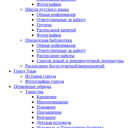
Фотографии
Школа русского языка
Общая информация
Ответственные за работу
Группы
Расписания занятий
Фотографии
Приходская библиотека
Общая информация
Ответственные за работу
Расписание работы
Список новой и рекомендуемой литературы
Расписание богослужений/мероприятий
Город Ульм
История города
Фотографии города
Церковные обряды
Таинства
Крещение
Миропомазание
Покаяние
Причащение
Венчание
Детская исповедь
Исповедь и Причащение болящих