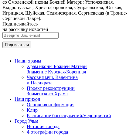
со Смоленской иконы Божией Матери: Устюженская,
Выдропусская, Христофоровская, Супрасльская, Югская,
Игрицкая, Шуйская, Седмиезерная, Сергиевская (в Троице-
Сергиевой Лавре).
Подписывайтесь
на рассылку новостей
Наши храмы
Храм иконы Божией Матери
Знамение Курская-Коренная
Часовня мчч. Валентина
и Пасикрата
Проект реконструкции
Знаменского Храма
Наш приход
Основная информация
Клир
Расписание богослужений/мероприятий
Город Ульм
История города
Фотографии города