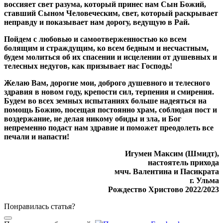
воссияет свет разума, который принес нам Сын Божий,
ставший Сыном Человеческим, свет, который раскрывает
неправду и показывает нам дорогу, ведущую в Рай.
Пойдем с любовью и самоотверженностью ко всем
болящим и страждущим, ко всем бедным и несчастным,
будем молиться об их спасении и исцелении от душевных и
телесных недугов, как призывает нас Господь!
Желаю Вам, дорогие мои, доброго душевного и телесного
здравия в новом году, крепости сил, терпения и смирения.
Будем во всех земных испытаниях больше надеяться на
помощь Божию, посещая постоянно храм, соблюдая пост и
воздержание, не делая никому обиды и зла, и Бог
непременно подаст нам здравие и поможет преодолеть все
печали и напасти!
Игумен Максим (Шмидт),
настоятель прихода
мчч. Валентина и Пасикрата
г. Ульма
Рождество Христово 2022/2023
Понравилась статья?