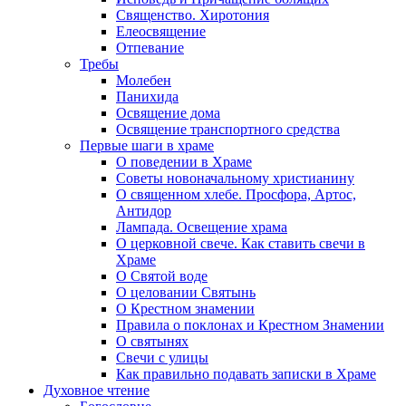
Священство. Хиротония
Елеосвящение
Отпевание
Требы
Молебен
Панихида
Освящение дома
Освящение транспортного средства
Первые шаги в храме
О поведении в Храме
Советы новоначальному христианину
О священном хлебе. Просфора, Артос,
Антидор
Лампада. Освещение храма
О церковной свече. Как ставить свечи в
Храме
О Святой воде
О целовании Святынь
О Крестном знамении
Правила о поклонах и Крестном Знамении
О святынях
Свечи с улицы
Как правильно подавать записки в Храме
Духовное чтение