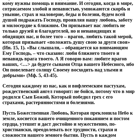
кому нужны помощь и внимание. И сегодня, когда в мире,
сотрясаемом злобой и ненавистью, умножаются скорбь и
уныние, страх и маловерие, беды и болезни, будем всей
душой подражать Господу, проявляя нашу любовь, заботу
и милосердие к ближним. Он призывает нас любить не
только друзей и благодетелей, но и ненавидящих и
обидящих нас, и более того – врагов, любить такой мерой,
которая призывает «положить душу свою за други своя»
(Ин. 15, 1). «Вы слышали, – обращается ко внимающим
Ему Господь, – что сказано: люби ближнего твоего и
ненавидь врага твоего. А Я говорю вам: любите врагов
ваших, <…> да будете сынами Отца вашего Небесного, ибо
Он повелевает солнцу Своему восходить над злыми и
добрыми» (Мф. 5, 43-45).
Сегодня каждому из нас, как и вифлеемским пастухам,
рождественский ангел говорит: не бойся, потому что в мир
родился Сын Божий, Который победил грех с его
страхами, растерянностями и болезнями.
Пусть Божественная Любовь, Которая преклонила Небо к
земле, коснется вашего очищенного покаянием и постом
сердца, утешит и даст достойно и мужественно, по-
христиански, преодолевать все трудности, страхи и
сложности нашего земного бытия. Пусть в каждом