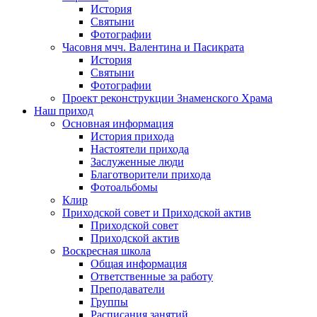
История
Святыни
Фотографии
Часовня мчч. Валентина и Пасикрата
История
Святыни
Фотографии
Проект реконструкции Знаменского Храма
Наш приход
Основная информация
История прихода
Настоятели прихода
Заслуженные люди
Благотворители прихода
Фотоальбомы
Клир
Приходской совет и Приходской актив
Приходской совет
Приходской актив
Воскресная школа
Общая информация
Ответственные за работу
Преподаватели
Группы
Расписания занятий