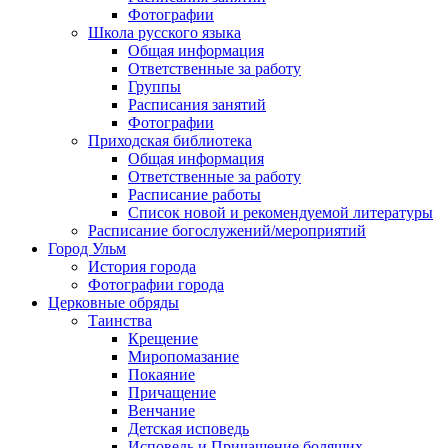
Фотографии
Школа русского языка
Общая информация
Ответственные за работу
Группы
Расписания занятий
Фотографии
Приходская библиотека
Общая информация
Ответственные за работу
Расписание работы
Список новой и рекомендуемой литературы
Расписание богослужений/мероприятий
Город Ульм
История города
Фотографии города
Церковные обряды
Таинства
Крещение
Миропомазание
Покаяние
Причащение
Венчание
Детская исповедь
Исповедь и Причащение болящих