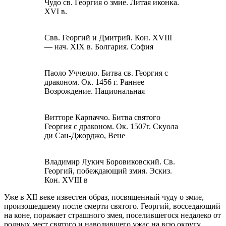
Чудо св. Георгия о змие. Литая иконка.
XVI в.
Свв. Георгий и Дмитрий. Кон. XVIII
— нач. XIX в. Болгария. София
Паоло Уччелло. Битва св. Георгия с
драконом. Ок. 1456 г. Раннее
Возрождение. Национальная
Витторе Карпаччо. Битва святого
Георгия с драконом. Ок. 1507г. Скуола
ди Сан-Джорджо, Вене
Владимир Лукич Боровиковский. Св.
Георгий, побеждающий змия. Эскиз.
Кон. XVIII в
Уже в XII веке известен образ, посвященный чуду о змие,
произошедшему после смерти святого. Георгий, восседающий
на коне, поражает страшного змея, поселившегося недалеко от
родных мест святого и наводившего ужас на всю округу.