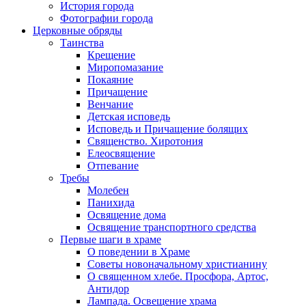
История города
Фотографии города
Церковные обряды
Таинства
Крещение
Миропомазание
Покаяние
Причащение
Венчание
Детская исповедь
Исповедь и Причащение болящих
Священство. Хиротония
Елеосвящение
Отпевание
Требы
Молебен
Панихида
Освящение дома
Освящение транспортного средства
Первые шаги в храме
О поведении в Храме
Советы новоначальному христианину
О священном хлебе. Просфора, Артос,
Антидор
Лампада. Освещение храма