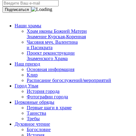
Наши храмы
Храм иконы Божией Матери
Знамение Курская-Коренная
Часовня мчч. Валентина
и Пасикрата
Проект реконструкции
Знаменского Храма
Наш приход
Основная информация
Клир
Расписание богослужений/мероприятий
Город Ульм
История города
Фотографии города
Церковные обряды
Первые шаги в храме
Таинства
Требы
Духовное чтение
Богословие
История