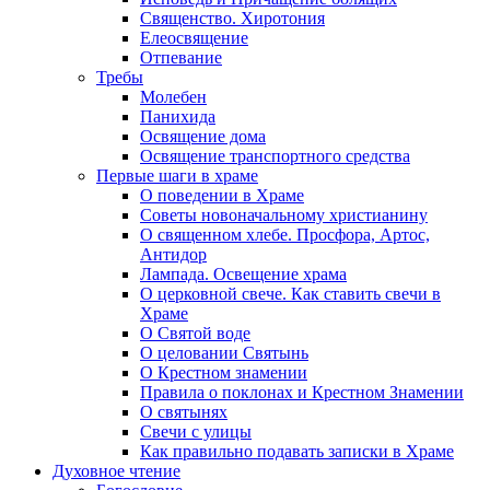
Священство. Хиротония
Елеосвящение
Отпевание
Требы
Молебен
Панихида
Освящение дома
Освящение транспортного средства
Первые шаги в храме
О поведении в Храме
Советы новоначальному христианину
О священном хлебе. Просфора, Артос,
Антидор
Лампада. Освещение храма
О церковной свече. Как ставить свечи в
Храме
О Святой воде
О целовании Святынь
О Крестном знамении
Правила о поклонах и Крестном Знамении
О святынях
Свечи с улицы
Как правильно подавать записки в Храме
Духовное чтение