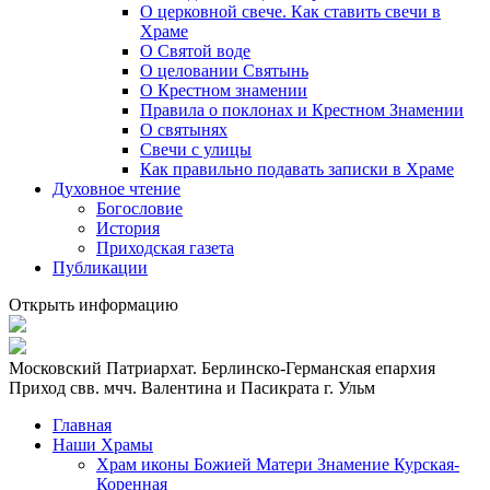
О церковной свече. Как ставить свечи в
Храме
О Святой воде
О целовании Святынь
О Крестном знамении
Правила о поклонах и Крестном Знамении
О святынях
Свечи с улицы
Как правильно подавать записки в Храме
Духовное чтение
Богословие
История
Приходская газета
Публикации
Открыть информацию
Московский Патриархат. Берлинско-Германская епархия
Приход свв. мчч. Валентина и Пасикрата г. Ульм
Главная
Наши Храмы
Храм иконы Божией Матери Знамение Курская-
Коренная