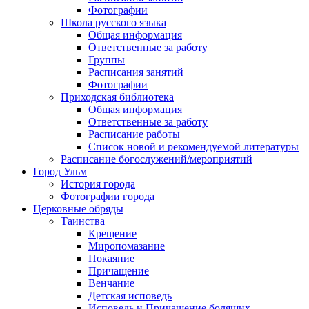
Фотографии
Школа русского языка
Общая информация
Ответственные за работу
Группы
Расписания занятий
Фотографии
Приходская библиотека
Общая информация
Ответственные за работу
Расписание работы
Список новой и рекомендуемой литературы
Расписание богослужений/мероприятий
Город Ульм
История города
Фотографии города
Церковные обряды
Таинства
Крещение
Миропомазание
Покаяние
Причащение
Венчание
Детская исповедь
Исповедь и Причащение болящих