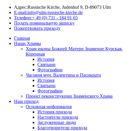
Адрес:
Russische Kirche, Judenhof 9, D-89073 Ulm
E-mail:
info@ulm-russische-kirche.de
Телефон:
+ 49 (0) 731 - 184 91 65
Подать поминальную записку
Пожертвовать приходу
Главная
Наши Храмы
Храм иконы Божией Матери Знамение Курская-
Коренная
История
Святыни
Фотографии
Часовня мчч. Валентина и Пасикрата
История
Святыни
Фотографии
Проект реконструкции Знаменского Храма
Наш приход
Основная информация
История прихода
Настоятели прихода
Заслуженные люди
Благотворители прихода