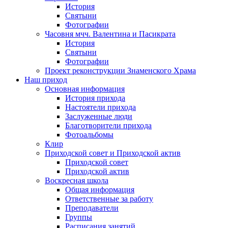
История
Святыни
Фотографии
Часовня мчч. Валентина и Пасикрата
История
Святыни
Фотографии
Проект реконструкции Знаменского Храма
Наш приход
Основная информация
История прихода
Настоятели прихода
Заслуженные люди
Благотворители прихода
Фотоальбомы
Клир
Приходской совет и Приходской актив
Приходской совет
Приходской актив
Воскресная школа
Общая информация
Ответственные за работу
Преподаватели
Группы
Расписания занятий