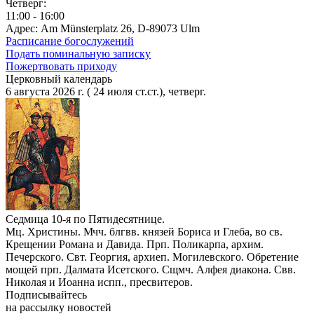
Четверг:
11:00 - 16:00
Адрес: Am Münsterplatz 26, D-89073 Ulm
Расписание богослужений
Подать поминальную записку
Пожертвовать приходу
Церковный календарь
6 августа 2026 г. ( 24 июля ст.ст.), четверг.
Седмица 10-я по Пятидесятнице.
Мц. Христины. Мчч. блгвв. князей Бориса и Глеба, во св.
Крещении Романа и Давида. Прп. Поликарпа, архим.
Печерского. Свт. Георгия, архиеп. Могилевского. Обретение
мощей прп. Далмата Исетского. Сщмч. Алфея диакона. Свв.
Николая и Иоанна испп., пресвитеров.
Подписывайтесь
на рассылку новостей