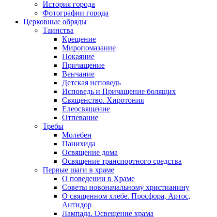
История города
Фотографии города
Церковные обряды
Таинства
Крещение
Миропомазание
Покаяние
Причащение
Венчание
Детская исповедь
Исповедь и Причащение болящих
Священство. Хиротония
Елеосвящение
Отпевание
Требы
Молебен
Панихида
Освящение дома
Освящение транспортного средства
Первые шаги в храме
О поведении в Храме
Советы новоначальному христианину
О священном хлебе. Просфора, Артос,
Антидор
Лампада. Освещение храма