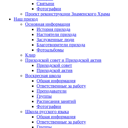
Святыни
Фотографии
Проект реконструкции Знаменского Храма
Наш приход
Основная информация
История прихода
Настоятели прихода
Заслуженные люди
Благотворители прихода
Фотоальбомы
Клир
Приходской совет и Приходской актив
Приходской совет
Приходской актив
Воскресная школа
Общая информация
Ответственные за работу
Преподаватели
Группы
Расписания занятий
Фотографии
Школа русского языка
Общая информация
Ответственные за работу
Группы