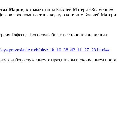
девы Марии
, в храме иконы Божией Матери «Знамение»
я Церковь воспоминает праведную кончину Божией Матери.
ергия Гофсеца. Богослужебные песнопения исполнил
//days.pravoslavie.ru/bible/z_lk_10_38_42_11_27_28.html#z
.
хся за богослужением с праздником и окончанием поста.