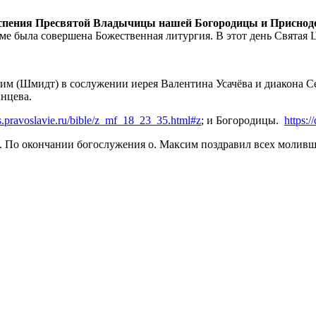
спения Пресвятой Владычицы нашей Богородицы и Присно
льме была совершена Божественная литургия. В этот день Свята
м (Шмидт) в сослужении иерея Валентина Усачёва и диакона С
нцева.
ys.pravoslavie.ru/bible/z_mf_18_23_35.html#z
; и Богородицы.
https:
 По окончании богослужения о. Максим поздравил всех моливши