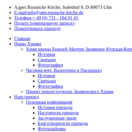
Адрес:
Russische Kirche, Judenhof 9, D-89073 Ulm
E-mail:
info@ulm-russische-kirche.de
Телефон:
+ 49 (0) 731 - 184 91 65
Подать поминальную записку
Пожертвовать приходу
Главная
Наши Храмы
Храм иконы Божией Матери Знамение Курская-Кор
История
Святыни
Фотографии
Часовня мчч. Валентина и Пасикрата
История
Святыни
Фотографии
Проект реконструкции Знаменского Храма
Наш приход
Основная информация
История прихода
Настоятели прихода
Заслуженные люди
Благотворители прихода
Фотоальбомы