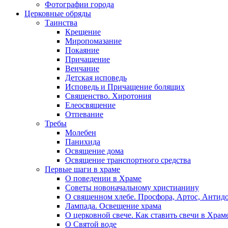
Фотографии города
Церковные обряды
Таинства
Крещение
Миропомазание
Покаяние
Причащение
Венчание
Детская исповедь
Исповедь и Причащение болящих
Священство. Хиротония
Елеосвящение
Отпевание
Требы
Молебен
Панихида
Освящение дома
Освящение транспортного средства
Первые шаги в храме
О поведении в Храме
Советы новоначальному христианину
О священном хлебе. Просфора, Артос, Антид
Лампада. Освещение храма
О церковной свече. Как ставить свечи в Храм
О Святой воде