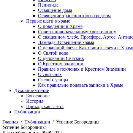
Панихида
Освящение дома
Освящение транспортного средства
Первые шаги в храме
О поведении в Храме
Советы новоначальному христианину
О священном хлебе. Просфора, Артос, Антид
Лампада. Освещение храма
О церковной свече. Как ставить свечи в Храм
О Святой воде
О целовании Святынь
О Крестном знамении
Правила о поклонах и Крестном Знамении
О святынях
Свечи с улицы
Как правильно подавать записки в Храме
Духовное чтение
Богословие
История
Приходская газета
Публикации
Главная
/
Публикации
/
Успение Богородицы
Успение Богородицы
Дата публикации: 28.08.2022