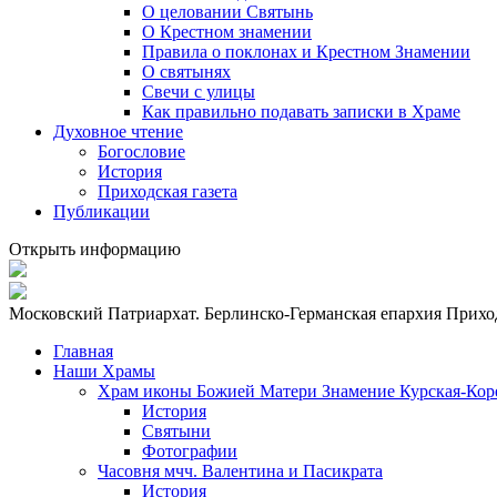
О целовании Святынь
О Крестном знамении
Правила о поклонах и Крестном Знамении
О святынях
Свечи с улицы
Как правильно подавать записки в Храме
Духовное чтение
Богословие
История
Приходская газета
Публикации
Открыть информацию
Московский Патриархат. Берлинско-Германская епархия
Приход
Главная
Наши Храмы
Храм иконы Божией Матери Знамение Курская-Кор
История
Святыни
Фотографии
Часовня мчч. Валентина и Пасикрата
История