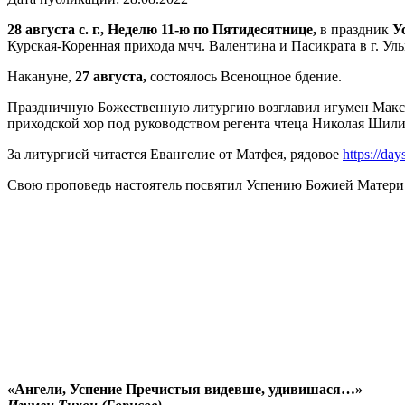
28 августа с. г., Неделю 11-ю по Пятидесятнице,
в праздник
У
Курская-Коренная прихода мчч. Валентина и Пасикрата в г. У
Накануне,
27 августа,
состоялось Всенощное бдение.
Праздничную Божественную литургию возглавил игумен Макси
приходской хор под руководством регента чтеца Николая Шили
За литургией читается Евангелие от Матфея, рядовое
https://da
Свою проповедь настоятель посвятил Успению Божией Матери.
«Ангели, Успение Пречистыя видевше, удивишася…»