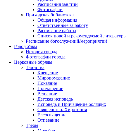
Расписания занятий
Фотографии
Приходская библиотека
Общая информация
Ответственные за работу
Расписание работы
Список новой и рекомендуемой литературы
Расписание богослужений/мероприятий
Город Ульм
История города
Фотографии города
Церковные обряды
Таинства
Крещение
Миропомазание
Покаяние
Причащение
Венчание
Детская исповедь
Исповедь и Причащение болящих
Священство. Хиротония
Елеосвящение
Отпевание
Требы
Молебен