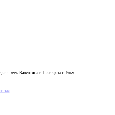
 свв. мчч. Валентина и Пасикрата г. Ульм
енная